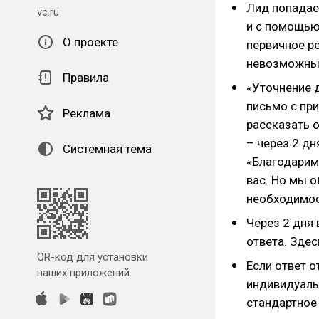
Лид попадае
vc.ru
и с помощью
О проекте
первичное ре
невозможны
Правила
«Уточнение 
письмо с пр
Реклама
рассказать о
– через 2 дн
Системная тема
«Благодарим 
вас. Но мы о
необходимос
Через 2 дня
ответа. Здес
QR-код для установки
Если ответ 
наших приложений.
индивидуаль
стандартное