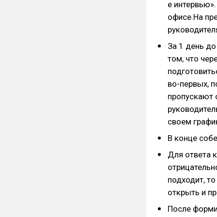
е интервью».
офисе.На пр
руководител
За 1 день д
том, что чер
подготовитьс
во-первых, 
пропускают 
руководител
своем графи
В конце соб
Для ответа к
отрицательно
подходит, то
открыть и пр
После форми