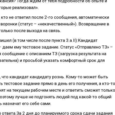
акансия? Тогда ждем от тебя подробности об опыте и
торые реализовал».
, кто не ответил после 2-го сообщения, автоматически
воронки (статус – «некачественный»). Возвращение в
олько после выхода на связь.
ришел (в том числе после пункта 3.а.II):Кандидат
 даем ему тестовое задание. Статус «Отправлено ТЗ» –
 сообщение с описанием ТЗ (загрузка результата на
зательна) и просьбой указать комфортный срок для
 что кандидат кандидату рознь. Кому-то может быть
ь тестовое задание прямо в день его получения, а кто-т
ят на текущем рабочем месте и ответить сможет тольк
оэтому лучше не подгонять людей под какой-то общий
ь назначат его себе сами.
ответа.За 2 дня до планируемого срока сдачи задания