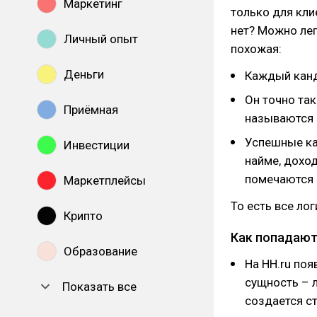
Маркетинг
только для кли
нет? Можно лег
Личный опыт
похожая:
Деньги
Каждый канд
Он точно так
Приёмная
называются 
Успешные ка
Инвестиции
найме, доход
помечаются 
Маркетплейсы
То есть все ло
Крипто
Как попадают
Образование
На HH.ru поя
сущность – 
Показать все
создается с