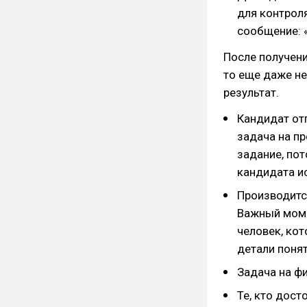
для контрол
сообщение: 
После получени
то еще даже не
результат.
Кандидат от
задача на пр
задание, по
кандидата и
Производитс
Важный моме
человек, кот
детали понят
Задача на ф
Те, кто дост