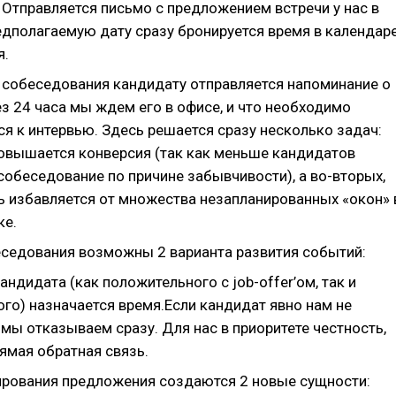
 Отправляется письмо с предложением встречи у нас в
едполагаемую дату сразу бронируется время в календар
я.
о собеседования кандидату отправляется напоминание о
ез 24 часа мы ждем его в офисе, и что необходимо
я к интервью. Здесь решается сразу несколько задач:
повышается конверсия (так как меньше кандидатов
собеседование по причине забывчивости), а во-вторых,
ь избавляется от множества незапланированных «окон» 
ке.
еседования возможны 2 варианта развития событий:
андидата (как положительного с job-offer’ом, так и
го) назначается время.Если кандидат явно нам не
 мы отказываем сразу. Для нас в приоритете честность,
ямая обратная связь.
рования предложения создаются 2 новые сущности: