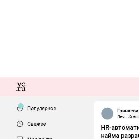
Популярное
Гринкеви
Личный оп
Свежее
HR-автомати
найма разра