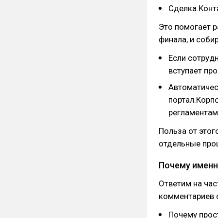
Сделка.Конт
Это помогает 
финала, и соби
Если сотрудн
вступает про
Автоматичес
портал.Корп
регламентам
Польза от этог
отдельные проц
Почему именн
Ответим на ча
комментариев о
Почему прос