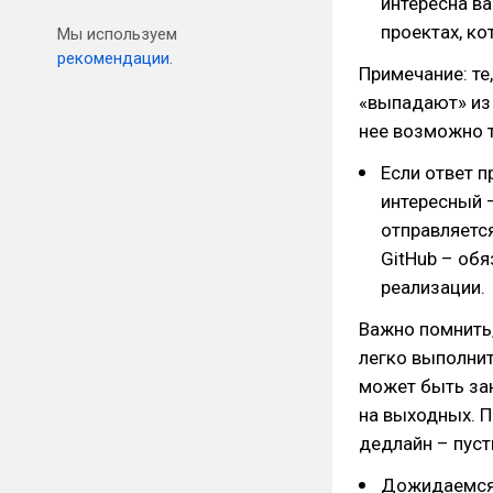
интересна в
проектах, ко
Мы используем
рекомендации.
Примечание: те
«выпадают» из 
нее возможно т
Если ответ п
интересный –
отправляется
GitHub – обя
реализации.
Важно помнить,
легко выполнит
может быть зан
на выходных. П
дедлайн – пуст
Дожидаемся 