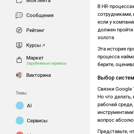
Моя лента
В HR-процессах
сотрудниками, 
Сообщения
если у компани
должен пройти 
Рейтинг
золота.
Курсы
Эта история пр
процесса найма
Маркет
Зарубежные сервисы
берите, оценива
Викторина
Выбор систе
Связки Google 
Темы
Но что делать,
рабочей среде,
AI
инструментами
вопрос абсолю
Сервисы
Представьте, ч