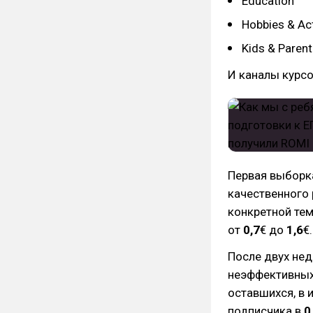
Education
Hobbies & Act
Kids & Parent
И каналы курсо
Первая выборка
качественного 
конкретной тем
от
0,7
€ до
1,6
€.
После двух нед
неэффективных
оставшихся, в 
подписчика в
0