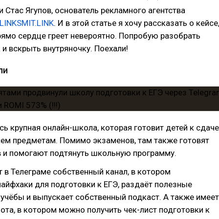
зи Стас Ягупов, основатель рекламного агентства
.LINK
SMIT.LINK
. И в этой статье я хочу рассказать о кейсе
рямо сердце греет невероятно. Попробую разобрать
 и вскрыть внутряночку. Поехали!
ли
сь крупная онлайн-школа, которая готовит детей к сдаче
сем предметам. Помимо экзаменов, там также готовят
 и помогают подтянуть школьную программу.
 в Телеграме собственный канал, в котором
айфхаки для подготовки к ЕГЭ, раздаёт полезные
учёбы и выпускает собственный подкаст. А также имеет
ота, в котором можно получить чек-лист подготовки к