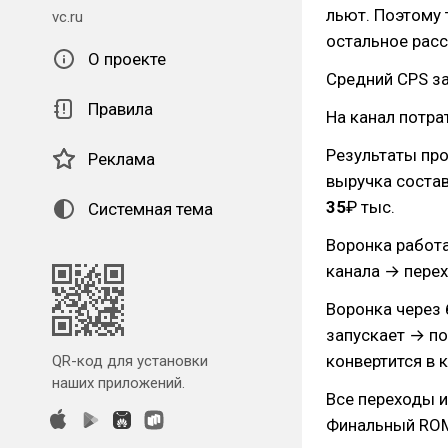
льют. Поэтому 
vc.ru
остальное рас
О проекте
Средний CPS за
Правила
На канал потр
Результаты пр
Реклама
выручка соста
35
₽ тыс.
Системная тема
Воронка работ
канала → пере
Воронка через 
запускает → п
конвертится в 
QR-код для установки
наших приложений.
Все переходы и
Финальный RO