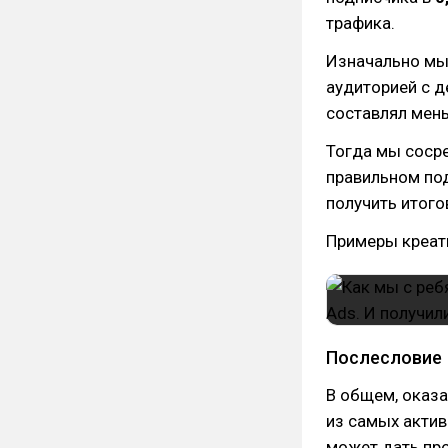
трафика.
Изначально мы 
аудиторией с д
составлял ме
Тогда мы сосре
правильном под
получить итог
Примеры креат
Послесловие
В общем, оказа
из самых актив
может дать пр