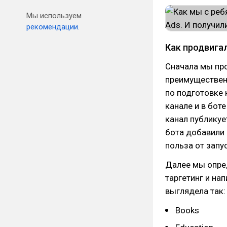
Мы используем
рекомендации.
Как продвига
Сначала мы про
преимуществен
по подготовке 
канале и в бот
канал публикуе
бота добавили 
польза от запу
Далее мы опре
таргетинг и на
выглядела так:
Books