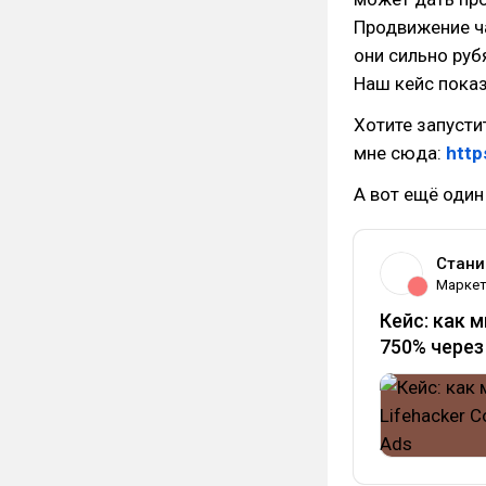
Продвижение ча
они сильно руб
Наш кейс показа
Хотите запусти
мне сюда:
htt
А вот ещё один
Стани
Маркет
Кейс: как 
750% через