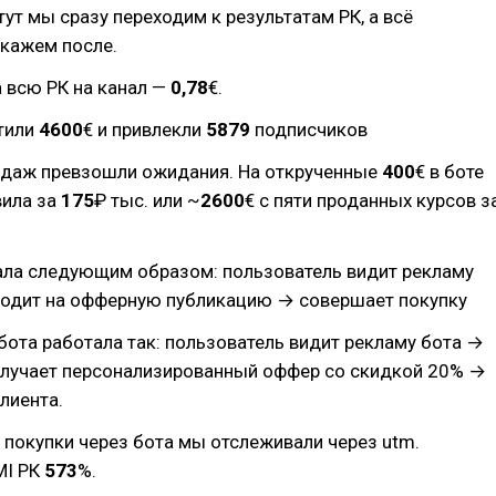
тут мы сразу переходим к результатам РК, а всё
скажем после.
 всю РК на канал —
0,78
€.
атили
4600
€ и привлекли
5879
подписчиков
одаж превзошли ожидания. На открученные
400
€ в боте
вила за
175
₽ тыс. или ~
2600
€ с пяти проданных курсов з
ала следующим образом: пользователь видит рекламу
ходит на офферную публикацию → совершает покупку
бота работала так: пользователь видит рекламу бота →
олучает персонализированный оффер со скидкой 20% →
клиента.
 покупки через бота мы отслеживали через utm.
MI РК
573
%.