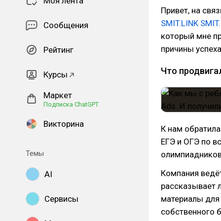
Моя лента
Привет, на свя
SMIT.LINK
SMIT
Сообщения
который мне п
причины успеха
Рейтинг
Что продвига
Курсы
Маркет
Подписка ChatGPT
Викторина
К нам обратила
ЕГЭ и ОГЭ по в
Темы
олимпиадников
Компания ведёт
AI
рассказывает л
Сервисы
материалы для 
собственного б