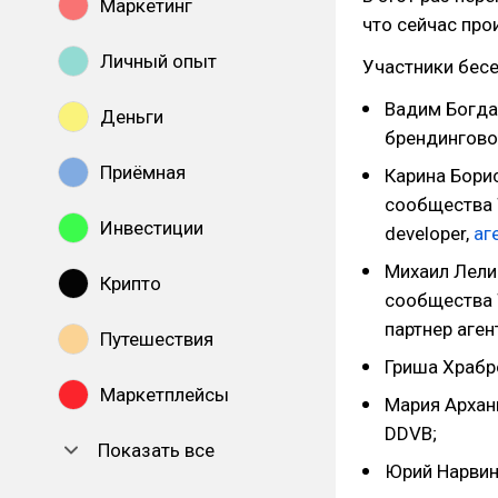
Маркетинг
что сейчас про
Личный опыт
Участники бес
Вадим Богда
Деньги
брендинговог
Приёмная
Карина Бори
сообщества W
Инвестиции
developer,
аг
Михаил Лели
Крипто
сообщества W
партнер аген
Путешествия
Гриша Храбро
Маркетплейсы
Мария Арханг
DDVB;
Показать все
Юрий Нарвин