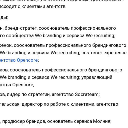
исходит с клиентами агентств.
еды:
н, бренд-стратег, сооснователь профессионального
о сообщества We branding и сервиса We recruiting;
сёнок, сооснователь профессионального брендингового
e branding и сервиса We recruiting; customer experience
ентство Opencore
;
ков, сооснователь профессионального брендингового
e branding и сервиса We recruiting; управляющий
тства Opencore;
в, лидер по стратегии, агентство Socrateam;
ельская, директор по работе с клиентами, агентство
, продюсер брендов, основатель сервиса Молния;