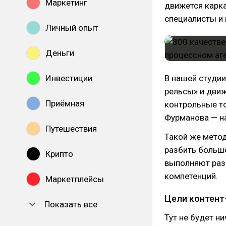
Маркетинг
движется карка
специалисты и 
Личный опыт
Деньги
Инвестиции
В нашей студии
рельсы» и движ
Приёмная
контрольные т
Фурманова — н
Путешествия
Такой же метод
разбить большо
Крипто
выполняют раз
компетенций.
Маркетплейсы
Цели контент
Показать все
Тут не будет н