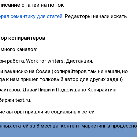
писание статей на поток
рал семантику для статей
. Редакторы начали искать
бор копирайтеров
много каналов:
рм работа, Work for writers, Дистанция.
и вакансию на Cossa (копирайтеров там не нашли, но
да к нам пришел толковый автор для других задач).
райтеров: ДавайПиши и Подслушано Копирайтинг.
иржи text.ru.
ые авторы пришли из социальных сетей.