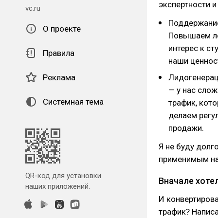
экспертности и
vc.ru
Поддержание
О проекте
Повышаем ло
интерес к ст
Правила
наши ценнос
Реклама
Лидогенерац
— у нас сло
Системная тема
трафик, кото
делаем регу
продажи.
Я не буду долг
применимым на 
QR-код для установки
Вначале хоте
наших приложений.
И конвертирова
трафик? Написа