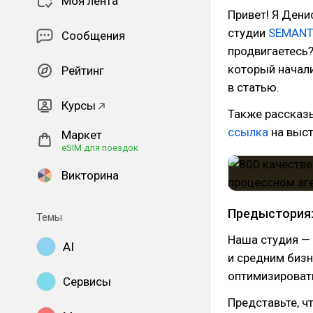
Моя лента
Привет! Я Дени
студии
SEMANT
Сообщения
продвигаетесь?
который начали
Рейтинг
в статью.
Курсы
Также рассказы
ссылка
на выст
Маркет
eSIM для поездок
Викторина
Предыстория:
Темы
Наша студия —
AI
и средним бизн
оптимизироват
Сервисы
Представьте, ч