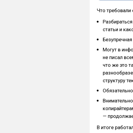
Что требовали 
Разбираться 
статьи и как
Безупречная
Могут в инфо
не писал вс
что же это т
разнообразен
структуру те
Обязательно
Внимательно
копирайтерам
— продолжае
В итоге работа