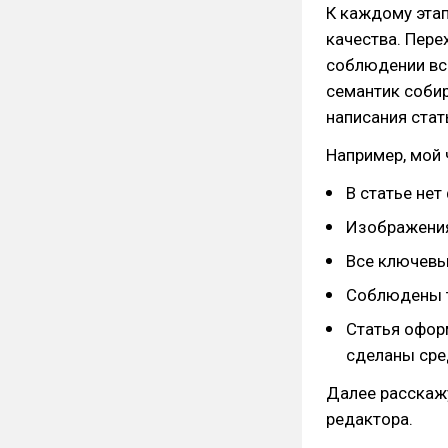
К каждому этап
качества. Пере
соблюдении все
семантик соби
написания стать
Например, мой 
В статье нет
Изображения
Все ключевые
Соблюдены те
Статья оформ
сделаны сре
Далее расскажу
редактора.