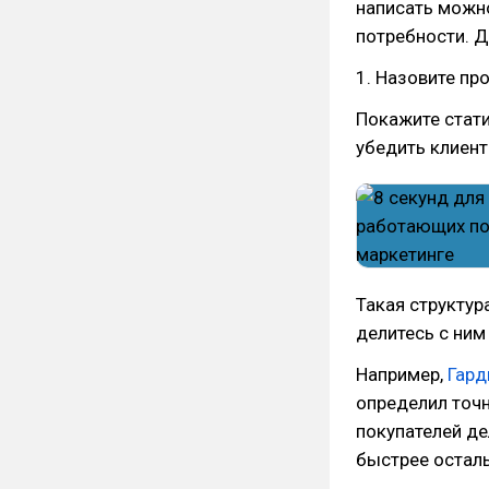
написать можно
потребности. 
1. Назовите пр
Покажите стати
убедить клиент
Такая структура
делитесь с ним
Например,
Гард
определил точ
покупателей де
быстрее остал