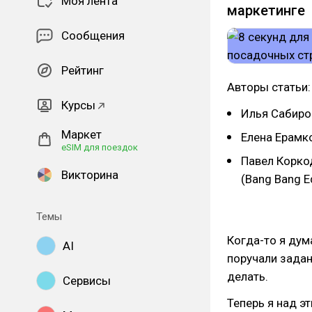
Моя лента
маркетинге
Сообщения
Рейтинг
Авторы статьи:
Курсы
Илья Сабиро
Маркет
Елена Ерамк
eSIM для поездок
Павел Коркод
Викторина
(Bang Bang E
Темы
Когда-то я дум
AI
поручали задани
делать.
Сервисы
Теперь я над э