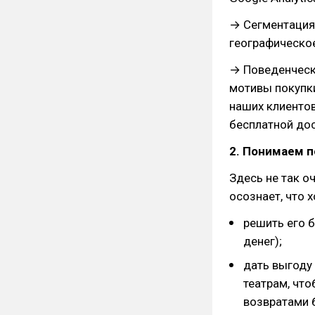
→ Сегментация 
географическое
→ Поведенческ
мотивы покупк
наших клиенто
бесплатной дос
2. Понимаем 
Здесь не так о
осознает, что х
решить его б
денег);
дать выгоду
театрам, что
возвратами 