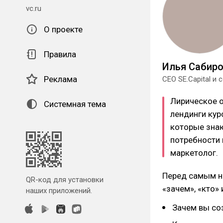
vc.ru
О проекте
Правила
Илья Сабир
Реклама
CEO SE.Capital и c
Лирическое от
Системная тема
лендинги кур
которые знаю
потребности 
маркетолог.
Перед самым на
QR-код для установки
«зачем», «кто» 
наших приложений.
Зачем вы со