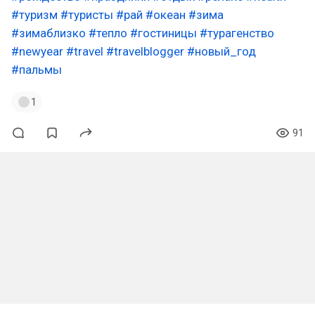
#туризм
#туристы
#рай
#океан
#зима
#зимаблизко
#тепло
#гостиницы
#турагенство
#newyear
#travel
#travelblogger
#новый_год
#пальмы
1
91