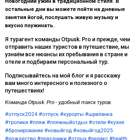
Новогодний ужин в традиционном стиле. В
остальные дни вы можете пойти на дневные
занятия йогой, послушать живую музыку и
вкусно поужинать.
Я турагент команды Otpusk. Pro и прежде, чем
отправить наших туристов в путешествие, мы
узнаём все нюансы их пребывания в стране и
отеле и подбираем персональный тур.
Подписывайтесь на мой блог и я расскажу
вам много интересного и полезного о
путешествиях!
Команда Otpusk. Pro - удобный поиск туров.
#отпуск2024
#отпуск
#курорты
#шриланка
#тропики
#пляж
#пляжныйотдых
#отели
#кухня
#бронирование
#новыйгод
#новыйгод2025
#рождество
#праздники
#отдых
#релакс
#health