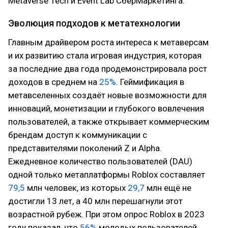
Metaverse Tech и Event Lab СберМаркетинга.
Эволюция подходов к метатехнологии
Главным драйвером роста интереса к метаверсам
и их развитию стала игровая индустрия, которая
за последние два года продемонстрировала рост
доходов в среднем на
25%
. Геймификация в
метавселенных создаёт новые возможности для
инноваций, монетизации и глубокого вовлечения
пользователей, а также открывает коммерческим
брендам доступ к коммуникации с
представителями поколений Z и Alpha.
Ежедневное количество пользователей (DAU)
одной только метаплатформы Roblox составляет
79,5
млн человек, из которых
29,7
млн ещё не
достигли 13 лет, а 40 млн перешагнули этот
возрастной рубеж. При этом опрос Roblox в 2023
году показал, что
56%
молодых пользователей