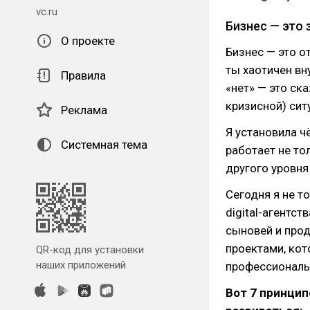
vc.ru
Бизнес — это 
О проекте
Бизнес — это от
ты хаотичен вн
Правила
«нет» — это ск
кризисной) сит
Реклама
Я установила ч
Системная тема
работает не то
другого уровня 
Сегодня я не т
digital-агентс
сыновей и про
проектами, кот
QR-код для установки
наших приложений.
профессиональ
Вот 7 принцип