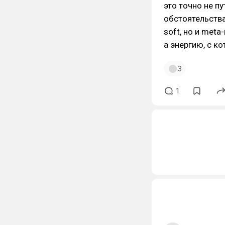
это точно не п
обстоятельства
soft, но и meta
а энергию, с к
3
1