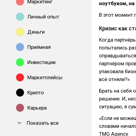
Маркетинг
ноутбуком, на
В этот момент 
Личный опыт
Кризис как ст
Деньги
Когда партнёры
Приёмная
попытались раз
оправдываться
Инвестиции
партнёром пров
упаковала бизне
Маркетплейсы
всё отняли?».
Брать на себя 
Крипто
решение. И, не
ситуацию, я су
Карьера
«Если не можеш
Показать все
словами началс
TMG Agency.