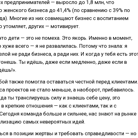
 предпринимателей — выросло до 1,8 млн, что
 женского бизнеса до 41,4% (по сравнению с 39% по
да). Многие из них совмещают бизнес с воспитанием
о утомляет, других — мотивирует.
что дети — это не помеха. Это якорь. Именно в момент,
 хуже всего — я не развалилась. Потому что знала: я
ой не ради бизнеса, а ради них. И когда у тебя есть это
тонешь. Ты идёшь, даже если медленно, даже если в
дёшь!».
бой также помогла оставаться честной перед клиентами
са проектов не стало меньше, а наоборот, прибавилось.
гда ты транслируешь силу и знаешь себе цену, это
 в крепкие отношения — как с клиентами, так и с
Сегодня команда больше и сильнее, нас знают на рынке
ализацию самых невероятных идей.
ся в позиции жертвы и требовать справедливости — но