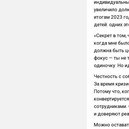
индивидуальных
увеличило долю
итогам 2023 го
детей: одних эт
«Секрет в том, 
когда мне было
должна быть цел
фокус — ты не 
одиночку. Но и
Честность с со
За время кризи
Потому что, ко
конвертируется
сотрудниками. 
и доверяют ре
Можно оставать