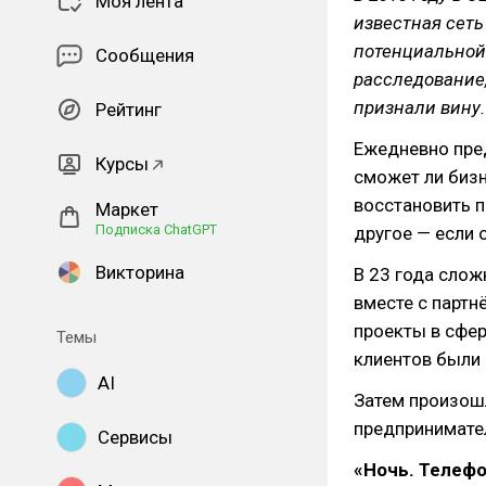
Моя лента
известная сет
потенциальной 
Сообщения
расследование,
признали вину.
Рейтинг
Ежедневно пре
Курсы
сможет ли бизн
восстановить п
Маркет
Подписка ChatGPT
другое — если 
Викторина
В 23 года слож
вместе с партн
проекты в сфер
Темы
клиентов были
AI
Затем произош
предпринимате
Сервисы
«Ночь. Телеф