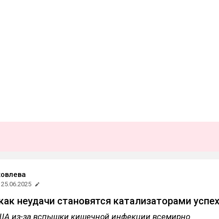
ковлева
25.06.2025
как неудачи становятся катализаторами успе
 США из-за вспышки кишечной инфекции всемирно