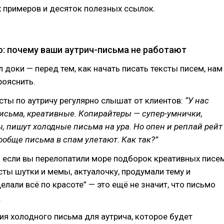
 примеров и десяток полезных ссылок.
о: почему ваши аутрич-письма не работают
л доки — перед тем, как начать писать тексты писем, нам
рояснить.
ты по аутричу регулярно слышат от клиентов:
“У нас
исьма, креативные. Копирайтеры — супер-умнички,
 пишут холодные письма на ура. Но опен и реплай рейт
ообще письма в спам улетают. Как так?”
о если вы перелопатили море подборок креативных писем
сты шутки и мемы, актуалочку, продумали тему и
елали всё по красоте” — это ещё не значит, что письмо
.
рия холодного письма для аутрича, которое будет