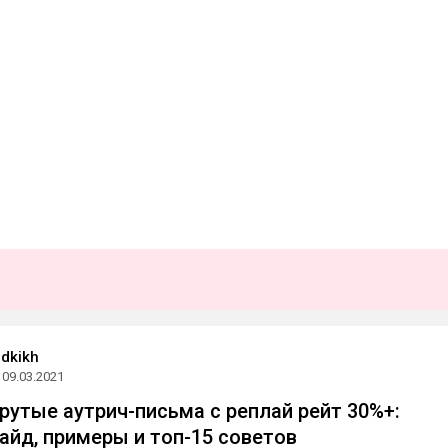
adkikh
09.03.2021
крутые аутрич-письма с реплай рейт 30%+:
айд, примеры и топ-15 советов