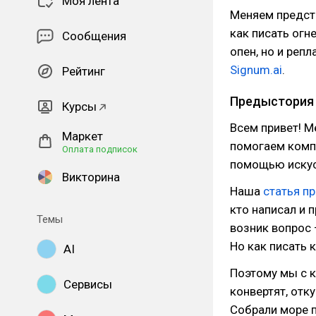
Моя лента
Меняем предст
как писать огн
Сообщения
опен, но и репл
Signum.ai
.
Рейтинг
Предыстория
Курсы
Всем привет! М
Маркет
помогаем комп
Оплата подписок
помощью искус
Викторина
Наша
статья пр
кто написал и п
Темы
возник вопрос 
Но как писать 
AI
Поэтому мы с к
Сервисы
конвертят, отку
Собрали море п