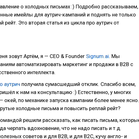
авление о холодных письмах :) Подробно рассказываем,
енные имейлы для аутрич-кампаний и поднять не только
ай рейт. Это вторая статья из цикла про аутрич от
еня зовут Артём, я — CEO & Founder
Signum.ai
. Мы
аниям автоматизировать маркетинг и продажи в B2B с
ственного интеллекта.
о аутрич
получила сумасшедший отклик. Спасибо всем,
ришёл к нам на консультацию :) Естественно, у многих
— окей, по механике запуска кампании более менее ясно.
крутые холодные письма и повысить реплай рейт?
омандой решили рассказать, как писать письма, которы
да черпать вдохновение, что не надо писать и т.д.
олезных советов и для B2B, и для B2C, кучу англо- и