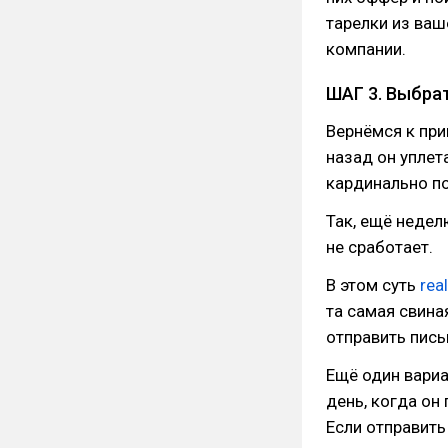
тарелки из ва
компании.
ШАГ 3. Выбрат
Вернёмся к при
назад он уплет
кардинально п
Так, ещё недел
не сработает.
В этом суть
rea
та самая свина
отправить пись
Ещё один вариан
день, когда он
Если отправить