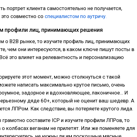
ть портрет клиента самостоятельно не получается,
 это совместно со
специалистом по аутричу.
ем профили лиц, принимающих решения
м о B2B рынке, то изучите профиль лиц, принимающих
те, чем они интересуются, в каком ключе пишут посты в
. Всё это влияет на релевантность и персонализацию
орируете этот момент, можно столкнуться с такой
можете написать максимально крутое письмо, очень
троумное, задорное и вдохновляющее, лаконичное… И
серьезному дяде 60+, который не оценит ваш шедевр. А
ется ЛПРом. Как следствие, вы потеряете крутого лида.
вы грамотно составите ICP и изучите профили ЛПРов, то
 о колбасах веганам не прилетят. Или же поменяете для
интересуетесь, не нужны ли им роскошные мясные