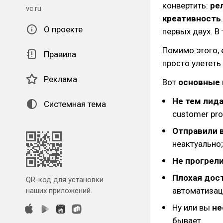
конвертить:
ре
vc.ru
креативность
О проекте
первых двух. В
Помимо этого, 
Правила
просто улететь 
Реклама
Вот
основные 
Не тем лид
Системная тема
customer pro
Отправили 
неактуально;
Не прогрели
Плохая дос
QR-код для установки
автоматизац
наших приложений.
Ну или вы
не
бывает.