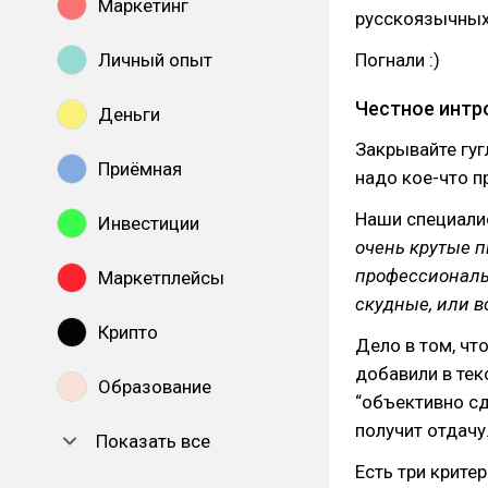
Маркетинг
русскоязычных
Личный опыт
Погнали :)
Честное интр
Деньги
Закрывайте гуг
Приёмная
надо кое-что п
Наши специалис
Инвестиции
очень крутые п
профессионалы,
Маркетплейсы
скудные, или в
Крипто
Дело в том, чт
добавили в тек
Образование
“объективно сд
получит отдачу
Показать все
Есть три крите