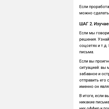
Если проработа
можно сделать
ШАГ 2. Изуча
Если мы говори
решения. Узнай
соцсетях и т.д
письма.
Если вы проигн
ситуацией: вы 
забавное и ос
отправить его 
именно он явля
В итоге, если 
никакие письма
них оффер и по