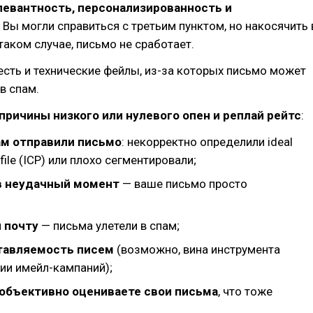
левантность, персонализированность и
. Вы могли справиться с третьим пунктом, но накосячить 
 таком случае, письмо не сработает.
есть и технические фейлы, из-за которых письмо может
в спам.
причины низкого или нулевого опен и реплай рейтс
:
ам отправили письмо
: некорректно определили ideal
file (ICP) или плохо сегментировали;
в неудачный момент
— ваше письмо просто
 почту
— письма улетели в спам;
тавляемость писем
(возможно, вина инструмента
ии имейл-кампаний);
объективно оцениваете свои письма
, что тоже