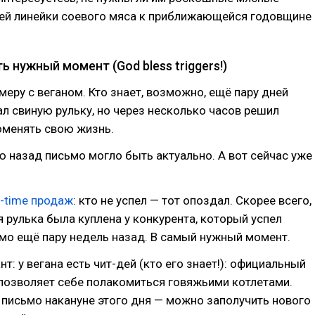
шей линейки соевого мяса к приближающейся годовщине
ь нужный момент (God bless triggers!)
меру c веганом. Кто знает, возможно, ещё пару дней
ал свиную рульку, но через несколько часов решил
оменять свою жизнь.
ю назад письмо могло быть актуально. А вот сейчас уже
l-time продаж
: кто не успел — тот опоздал. Скорее всего,
я рулька была куплена у конкурента, который успел
мо ещё пару недель назад. В самый нужный момент.
т: у вегана есть чит-дей (кто его знает!): официальный
 позволяет себе полакомиться говяжьими котлетами.
 письмо накануне этого дня — можно заполучить нового