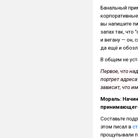
Банальный при
корпоративные 
вы напишите пи
запах так, что 
и вегану — он, 
да ещё и обозл
В общем не уст
Первое, что над
портрет адресат
зависит, что и
Мораль: Начин
принимающего
Составьте подро
этом писал в
ст
прощупывали п