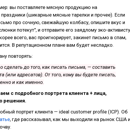
мер: вы поставляете мясную продукцию на
праздники (шикарные мясные тарелки и прочее). Если
сьмо про сочную, свежайшую колбасу, опишите вкус и
"слюнки потекут", и отправите его заядлому эко-активист
скорее всего, вас проигнорирует, закинет письмо в спам,
ится. В репутационном плане вам будет несладко.
ану повторять:
о сделать до того, как писать письма, — составить
а (или адресатов). От того, кому вы будете писать,
менно и как именно.
аем с подробного портрета клиента + лица,
 решения.
бный портрет клиента — ideal customer profile (ICP). Об
атье
, где рассказывал, как мы выходили на рынок США 
очву.