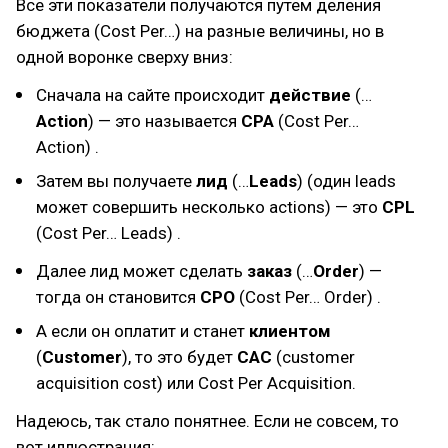
Все эти показатели получаются путем деления
бюджета (Cost Per…) на разные величины, но в
одной воронке сверху вниз:
Сначала на сайте происходит
действие
(…
Action
) — это называется
CPA
(Cost Per…
Action) .
Затем вы получаете
лид
(…
Leads
) (один leads
может совершить несколько actions) — это
CPL
(Cost Per… Leads) .
Далее лид может сделать
заказ
(…
Order
) —
тогда он становится
CPO
(Cost Per… Order) .
А если он оплатит и станет
клиентом
(
Customer
), то это будет
CAC
(customer
acquisition cost) или Cost Per Acquisition.
Надеюсь, так стало понятнее. Если не совсем, то
вот иллюстрация: