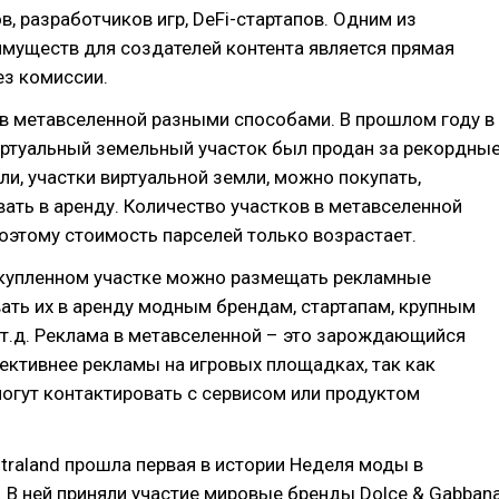
, разработчиков игр, DeFi-стартапов. Одним из
муществ для создателей контента является прямая
ез комиссии.
в метавселенной разными способами. В прошлом году в
иртуальный земельный участок был продан за рекордны
ели, участки виртуальной земли, можно покупать,
вать в аренду. Количество участков в метавселенной
оэтому стоимость парселей только возрастает.
а купленном участке можно размещать рекламные
ать их в аренду модным брендам, стартапам, крупным
т.д. Реклама в метавселенной – это зарождающийся
ективнее рекламы на игровых площадках, так как
огут контактировать с сервисом или продуктом
ntraland прошла первая в истории Неделя моды в
 В ней приняли участие мировые бренды Dolce & Gabbana