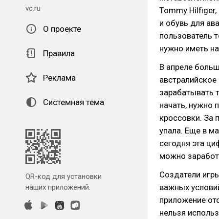
vc.ru
Tommy Hilfiger,
и обувь для ав
О проекте
пользователь т
нужно иметь н
Правила
В апреле боль
Реклама
австралийское 
зарабатывать т
Системная тема
начать, нужно 
кроссовки. За 
упала. Еще в м
сегодня эта ци
можно заработ
Создатели игры
QR-код для установки
важных условий
наших приложений.
приложение от
нельзя использ