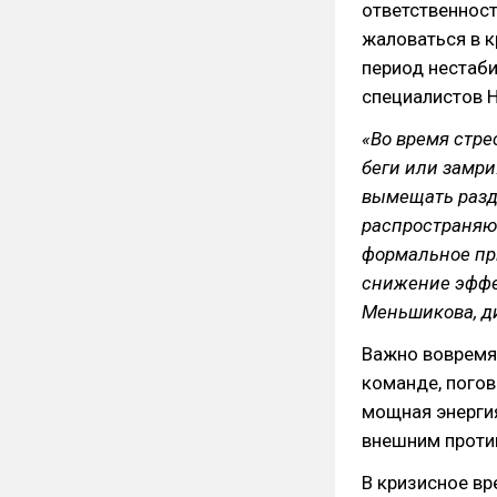
ответственност
жаловаться в к
период нестаб
специалистов H
«Во время стре
беги или замри
вымещать разд
распространяют
формальное при
снижение эффе
Меньшикова, д
Важно вовремя
команде, погов
мощная энергия
внешним против
В кризисное вр