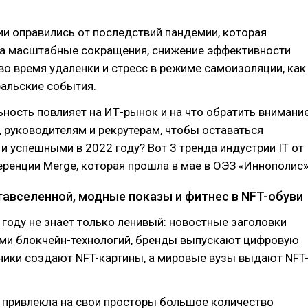
и оправились от последствий пандемии, которая
а масштабные сокращения, снижение эффективности
о время удаленки и стресс в режиме самоизоляции, как
ральские события.
ьность повлияет на ИТ-рынок и на что обратить внимани
 руководителям и рекрутерам, чтобы оставаться
 успешными в 2022 году? Вот 3 тренда индустрии IT от
ренции Merge, которая прошла в мае в ОЭЗ «Иннополис»
тавселенной, модные показы и фитнес в NFT-обуви
 году не знает только ленивый: новостные заголовки
ами блокчейн-технологий, бренды выпускают цифровую
ники создают NFT-картины, а мировые вузы выдают NFT
 привлекла на свои просторы большое количество