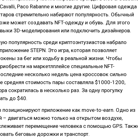
 Cavalli, Paco Rabanne и многие другие. Цифровая одежда
атаров стремительно набирают популярность. Обычный
оже может создавать NFT-одежду и обувь. Для этого
авыки 3D-моделирования или подключить дизайнеров.
шую популярность среди криптоэнтузиастов набрало
приложение STEPN. Это игра, которая позволяет
окены за бег или ходьбу в реальной жизни. Чтобы
приобрести на маркетлплейсе специальные NFT-
последние несколько недель цена кроссовок сильно
ае средняя стоимость пары составляла $1000-1200,
фра сократилась в несколько раз. За одну прогулку
ать до $40.
 позиционируют приложение как move-to-earn. Одно из
 – двигаться можно только на открытом воздухе,
слеживает перемещение человека с помощью GPS. Такж
овать беговые дорожки и транспорт.