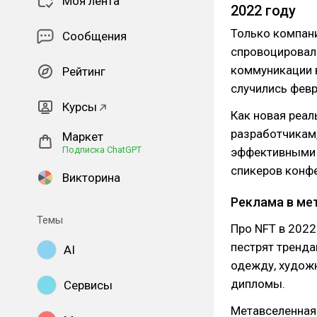
Моя лента
2022 году
Только компани
Сообщения
спровоцировал
коммуникации в
Рейтинг
случились фев
Курсы
Как новая реал
разработчикам,
Маркет
Подписка ChatGPT
эффективными и
спикеров конфе
Викторина
Реклама в ме
Темы
Про NFT в 2022
пестрят тренд
AI
одежду, худож
дипломы.
Сервисы
Метавселенная