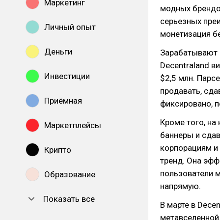
Маркетинг
модных брендов
серьезных преи
Личный опыт
монетизация б
Деньги
Зарабатывают 
Decentraland в
Инвестиции
$2,5 млн. Парс
продавать, сда
Приёмная
фиксировано, п
Кроме того, н
Маркетплейсы
баннеры и сдав
корпорациям и 
Крипто
тренд. Она эфф
пользователи м
Образование
напрямую.
Показать все
В марте в Dece
метавселенной.