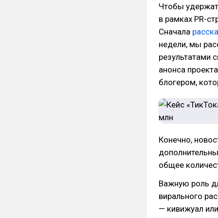
Чтобы удержать
в рамках PR-ст
Сначала
расск
недели, мы рас
результатами с
анонса проекта
блогером, кото
Конечно, новос
дополнительны
общее количест
Важную роль дл
вирального рас
— кивижуал или