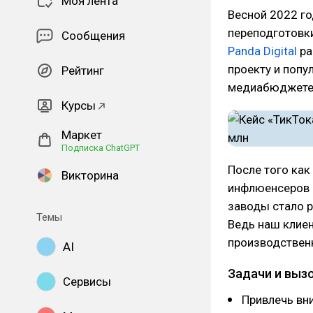
Моя лента
Весной 2022 го
переподготовки
Сообщения
Panda Digital
ра
проекту и попу
Рейтинг
медиабюджете
Курсы
Маркет
Подписка ChatGPT
После того как
Викторина
инфлюенсеров з
заводы стало р
Темы
Ведь наш клиен
производствен
AI
Задачи и выз
Сервисы
Привлечь вн