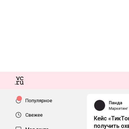
Популярное
Панда
Маркетинг
Свежее
Кейс «ТикТо
получить ох