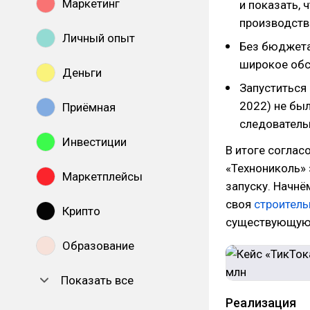
Маркетинг
и показать, 
производств
Личный опыт
Без бюджета
широкое обс
Деньги
Запуститься 
2022) не был
Приёмная
следовательн
Инвестиции
В итоге соглас
«Технониколь» 
Маркетплейсы
запуску. Начнё
своя
строитель
Крипто
существующую 
Образование
Показать все
Реализация