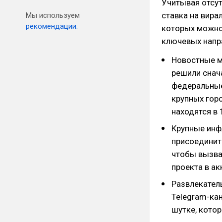
Учитывая отсут
ставка на вира
Мы используем
рекомендации.
которых можно 
ключевых напр
Новостные м
решили снач
федеральные
крупных гор
находятся в 
Крупные инф
присоединить
чтобы вызва
проекта в ак
Развлекател
Telegram-кан
шутке, котор