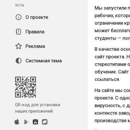
vc.ru
Мы запустили 
рабочих, котор
О проекте
ограничении к
может бесплат
Правила
студенты — пол
Реклама
В качестве ос
сайт проекта. 
Системная тема
стереотипами о
обучение. Сайт
ссылаться.
На сайте мы с
проекта. С одн
QR-код для установки
вирусность, с 
наших приложений.
контексте заво
производстве м