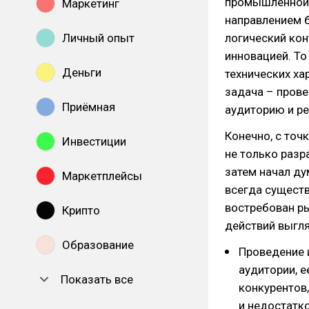
промышленной 
Маркетинг
направлением 
Личный опыт
логический кон
инновацией. То
Деньги
технических ха
задача – прове
Приёмная
аудиторию и ре
Конечно, с точ
Инвестиции
не только разр
затем начал ду
Маркетплейсы
всегда существ
востребован ры
Крипто
действий выгля
Образование
Проведение 
аудитории, е
Показать все
конкурентов,
и недостатко