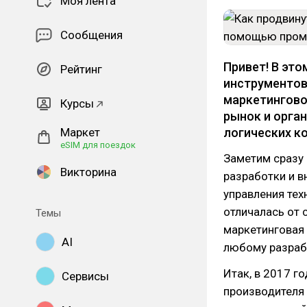
Моя лента
Сообщения
Привет! В эт
Рейтинг
инструментов
маркетингово
Курсы
рынок и орга
Маркет
логических к
eSIM для поездок
Заметим сразу 
Викторина
разработки и в
управления тех
отличалась от 
Темы
маркетинговая 
AI
любому разраб
Итак, в 2017 г
Сервисы
производителя