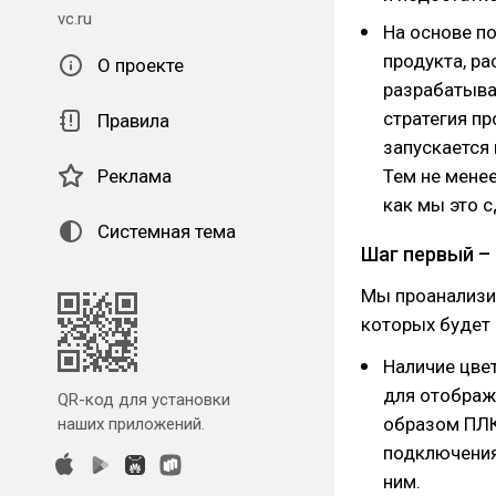
vc.ru
На основе п
продукта, ра
О проекте
разрабатыва
стратегия пр
Правила
запускается 
Реклама
Тем не менее
как мы это с
Системная тема
Шаг первый –
Мы проанализи
которых будет 
Наличие цве
для отображ
QR-код для установки
образом ПЛК
наших приложений.
подключения
ним.