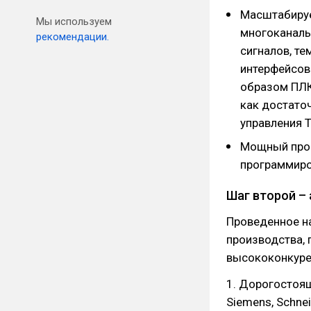
Масштабируе
Мы используем
многоканаль
рекомендации.
сигналов, т
интерфейсов
образом ПЛК
как достато
управления 
Мощный проц
программиро
Шаг второй – 
Проведенное н
производства, 
высококонкурен
1. Дорогостоящ
Siemens, Schneid