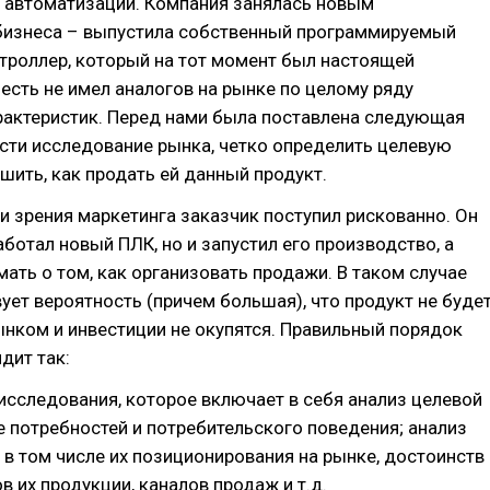
автоматизации. Компания занялась новым
бизнеса – выпустила собственный программируемый
троллер, который на тот момент был настоящей
 есть не имел аналогов на рынке по целому ряду
рактеристик. Перед нами была поставлена следующая
сти исследование рынка, четко определить целевую
шить, как продать ей данный продукт.
ки зрения маркетинга заказчик поступил рискованно. Он
аботал новый ПЛК, но и запустил его производство, а
мать о том, как организовать продажи. В таком случае
ует вероятность (причем большая), что продукт не буде
нком и инвестиции не окупятся. Правильный порядок
дит так:
исследования, которое включает в себя анализ целевой
е потребностей и потребительского поведения; анализ
 в том числе их позиционирования на рынке, достоинств
в их продукции, каналов продаж и т.д.