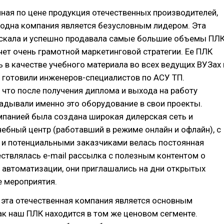
пная по цене продукция отечественных производителей,
 одна компания является безусловным лидером. Эта
скала и успешно продавала самые большие объемы ПЛК
чет очень грамотной маркетинговой стратегии. Ее ПЛК
 в качестве учебного материала во всех ведущих ВУЗах 
е готовили инженеров-специалистов по АСУ ТП.
 что после получения диплома и выхода на работу
адывали именно это оборудование в свои проекты.
мпанией была создана широкая дилерская сеть и
ебный центр (работавший в режиме онлайн и офлайн), с
и потенциальными заказчиками велась постоянная
ствлялась e-mail рассылка с полезным контентом о
автоматизации, они приглашались на дни открытых
е мероприятия.
 эта отечественная компания является основным
ак наш ПЛК находится в том же ценовом сегменте.