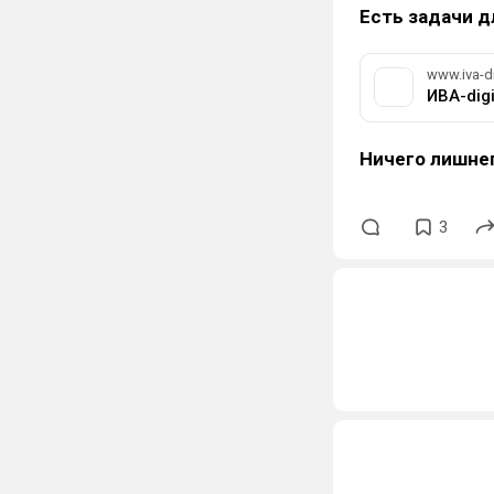
Есть задачи д
www.iva-di
ИВА-digi
Ничего лишне
3