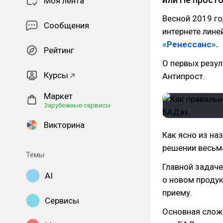
Моя лента
Весной 2019 го
Сообщения
интернете лине
«Ренессанс»
.
Рейтинг
О первых резул
Курсы
Антипрост.
Маркет
Зарубежные сервисы
Викторина
Как ясно из на
решении весьм
Темы
Главной задач
AI
о новом продук
приему.
Сервисы
Основная сложн