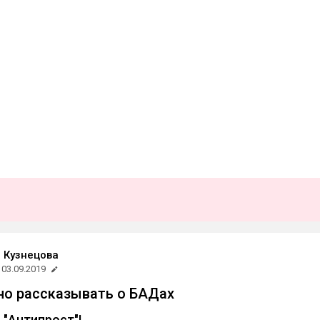
 Кузнецова
03.09.2019
но рассказывать о БАДах
 "Антипрост"!