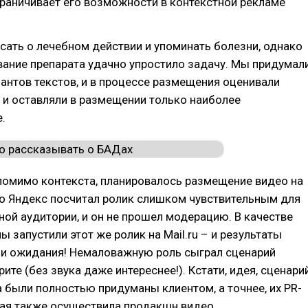
граничивает его возможности в контекстной рекламе
сать о лечебном действии и упоминать болезни, однако
ание препарата удачно упростило задачу. Мы придумал
антов текстов, и в процессе размещения оценивали
 и оставляли в размещении только наиболее
.
помимо контекста, планировалось размещение видео на
ко Яндекс посчитал ролик слишком чувствительным для
ной аудитории, и он не прошел модерацию. В качестве
ы запустили этот же ролик на Mail.ru – и результаты
и ожидания! Немаловажную роль сыграл сценарий
ите (без звука даже интереснее!). Кстати, идея, сценари
а были полностью придуманы клиентом, а точнее, их PR-
рая также осуществила продакшн видео.