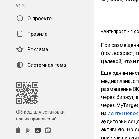
vc.ru
О проекте
«Антипрост - я с
Правила
При размещении
Реклама
(пол, возраст,
целевой, что и
Системная тема
Еще одним инст
медиаплана, ст
размещение ВКо
через биржу), 
через MyTarget
QR-код для установки
из
ленты новос
наших приложений.
аудитории соцс
активную! Но о
привели на сай