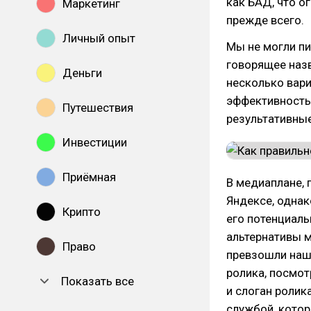
как БАД, что о
Маркетинг
прежде всего.
Личный опыт
Мы не могли пи
говорящее назв
Деньги
несколько вари
эффективность
Путешествия
результативные
Инвестиции
Приёмная
В медиаплане, 
Яндексе, одна
Крипто
его потенциаль
альтернативы м
Право
превзошли наш
ролика, посмотр
Показать все
и слоган ролик
службой, кото