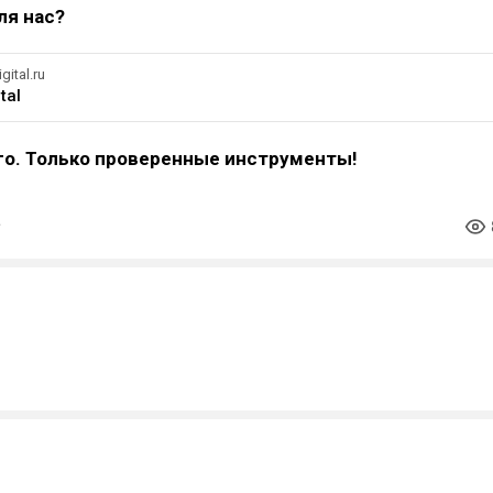
ля нас?
gital.ru
tal
го. Только проверенные инструменты!