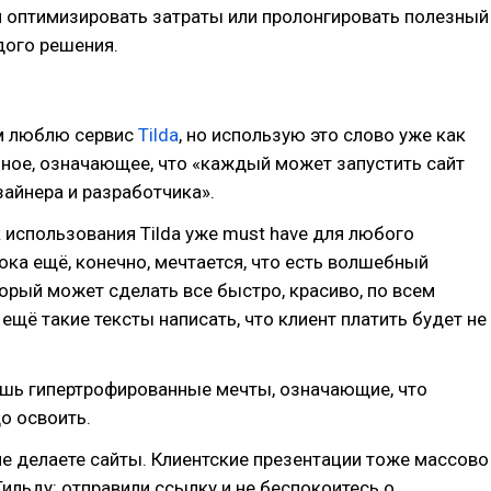
я оптимизировать затраты или пролонгировать полезный
дого решения.
м люблю сервис
Tilda
, но использую это слово уже как
ное, означающее, что «каждый может запустить сайт
зайнера и разработчика».
 использования Tilda уже must have для любого
ока ещё, конечно, мечтается, что есть волшебный
орый может сделать все быстро, красиво, по всем
 ещё такие тексты написать, что клиент платить будет не
ишь гипертрофированные мечты, означающие, что
о освоить.
е делаете сайты. Клиентские презентации тоже массово
ильду: отправили ссылку и не беспокоитесь о