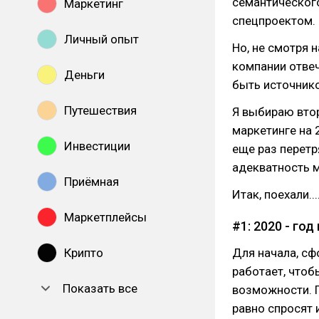
семантического
Маркетинг
спецпроектом. 
Личный опыт
Но, не смотря 
компании отвеч
Деньги
быть источник
Путешествия
Я выбираю втор
маркетинге на 
Инвестиции
еще раз перетр
адекватность 
Приёмная
Итак, поехали...
Маркетплейсы
#1: 2020 - го
Крипто
Для начала, сф
работает, что
Показать все
возможности. П
равно спросят 