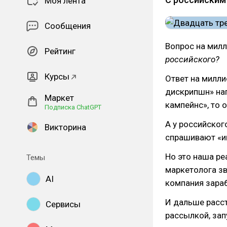
Моя лента
Сообщения
Вопрос на мил
Рейтинг
российского?
Курсы
Ответ на милли
дискрипшн» нап
Маркет
кампейнс», то о
Подписка ChatGPT
А у российског
Викторина
спрашивают «им
Но это наша ре
Темы
маркетолога зв
AI
компания зара
И дальше расс
Сервисы
рассылкой, за