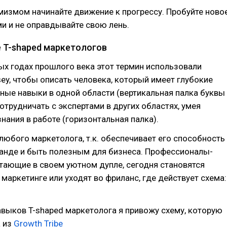
мизмом начинайте движение к прогрессу. Пробуйте новое
и и не оправдывайте свою лень.
е T-shaped маркетологов
х годах прошлого века этот термин использовали
ey, чтобы описать человека, который имеет глубокие
ые навыки в одной области (вертикальная палка буквы
сотрудничать с экспертами в других областях, умея
знания в работе (горизонтальная палка).
любого маркетолога, т.к. обеспечивает его способность
манде и быть полезным для бизнеса. Профессионалы-
тающие в своем уютном дупле, сегодня становятся
маркетинге или уходят во фриланс, где действует схема:
выков T-shaped маркетолога я привожу схему, которую
а из
Growth Tribe