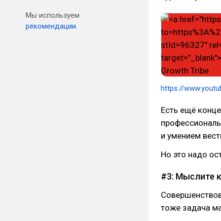
Мы используем
рекомендации.
https://www.you
Есть ещё конце
профессиональ
и умением вест
Но это надо ос
#3: Мыслите 
Совершенствова
тоже задача ма