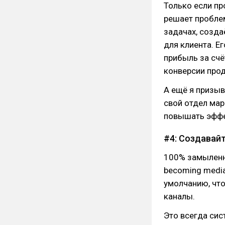
Только если пр
решает проблем
задачах, созда
для клиента. Е
прибыль за счё
конверсии прод
А ещё я призы
свой отдел мар
повышать эффе
#4: Создавайт
100% замыленные
becoming media
умолчанию, что
каналы.
Это всегда сис