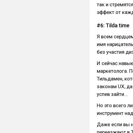
так и стремятс
эффект от каж
#6: Tilda time
Я всем сердце
имя нарицатель
без участия ди
И сейчас навык
маркетолога. П
Тильдамен, кот
законам UX, да
успев зайти...
Но это всего л
инструмент над
Даже если вы н
переезжают в Т