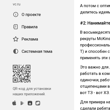
vc.ru
А потом с опти
делитесь идеям
О проекте
#2: Нанимайт
Правила
В восьмидесяты
рекруты McKins
Реклама
профессиональн
Системная тема
T) и способен 
применять эти 
Это важно для 
работать в ко
одиночки, рабо
отщепенцами в 
QR-код для установки
вот ТЗ - вот ХЗ.
наших приложений.
Для примера на
сделали ребят