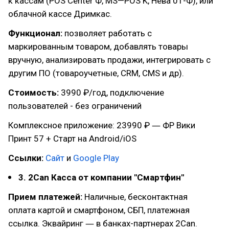
к кассам (POS Center Ф, MS—POS K, Нева 01-Ф), или
облачной кассе Дримкас.
Функционал:
позволяет работать с
маркированным товаром, добавлять товары
вручную, анализировать продажи, интегрировать с
другим ПО (товароучетные, CRM, СМS и др).
Стоимость:
3990 ₽/год, подключение
пользователей - без ограничений
Комплексное приложение: 23990 ₽ ― ФР Вики
Принт 57 + Старт на Android/iOS
Ссылки:
Сайт
и
Google Play
3. 2Can Касса от компании "Смартфин"
Прием платежей:
Наличные, бесконтактная
оплата картой и смартфоном, СБП, платежная
ссылка. Эквайринг ― в банках-партнерах 2Can.