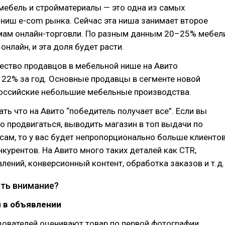
 мебель и стройматериалы — это одна из самых
ниш e-com рынка. Сейчас эта ниша занимает второе
мам онлайн-торговли. По разным данным 20–25% мебел
онлайн, и эта доля будет расти.
ество продавцов в мебельной нише на Авито
 22% за год. Основные продавцы в сегменте новой
российские небольшие мебельные производства.
ать что на Авито “победитель получает все”. Если вы
о продвигаться, выводить магазин в топ выдачи по
ам, то у вас будет непропорционально больше клиентов
нкурентов. На Авито много таких деталей как СTR,
лений, конверсионный контент, обработка заказов и т.д.
ить внимание?
 в объявлении
зователей оценивают товар по первой фотографии.