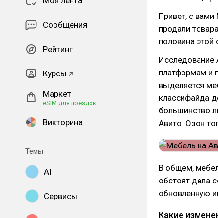
Моя лента
Привет, с вами
Сообщения
продали товара
половина этой 
Рейтинг
Исследование А
платформам и г
Курсы
выделяется меб
Маркет
классифайда де
eSIM для поездок
большинство л
Викторина
Авито. Озон то
Темы
В общем, мебел
AI
обстоят дела с
обновленную 
Сервисы
Какие измене