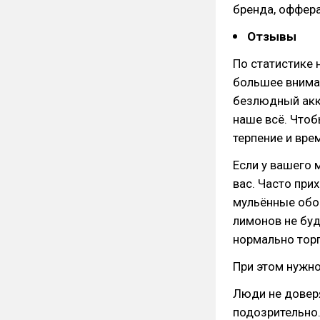
бренда, оффера
Отзывы
По статистике
большее вниман
безлюдный акка
наше всё. Чтоб
терпение и вре
Если у вашего м
вас. Часто при
мульённые обор
лимонов не бу
нормально торг
При этом нужно
Люди не довер
подозрительно.