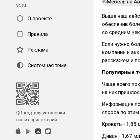
vc.ru
Выше наш кейс,
О проекте
обеспечив боле
со средним чек
Правила
Если нужно бо
Реклама
компании и акк
расскажем и п
Системная тема
Популярные т
Чаще всего пок
на них пришлос
Информация по
спроса по этим
QR-код для установки
наших приложений.
Кровать - 1,88
Диван - 1,67 м