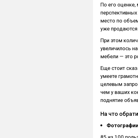
По его оценке,
перспективных 
место по объе
уже продаются 
При этом колич
увеличилось на
мебели — это 
Еще стоит сказ
умеете грамотн
целевым запрос
чем у ваших ко
поднятие объяв
На что обрат
Фотографии
85 из 100 поль