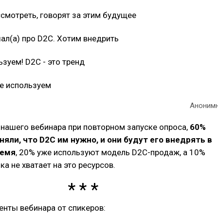
смотреть, говорят за этим будущее
ал(а) про D2C. Хотим внедрить
зуем! D2C - это тренд
не используем
Аноним
цу нашего вебинара при повторном запуске опроса,
60%
няли, что D2C им нужно, и они будут его внедрять в
ремя
, 20% уже используют модель D2C-продаж, а 10%
а не хватает на это ресурсов.
нты вебинара от спикеров: