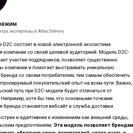
ражим
тра экспертизы в Atlas Delivery
е D2C состоит в новой электронной экосистеме
я компании со своей целевой аудиторией. Модель D2C-
ает участие подрядчиков, позволяет существенно
ды компании и помогает выстраивать уникальную
бренда со своим потребителем, тем самым обеспечить
тролируемый покупательский опыт на всем пути. Важно,
ьский путь при D2C-модели будет отличаться от
 Например, хотя бы тем, что основными точками
 бренда становятся вебсайт и служба доставки.
стрее и адаптивнее к изменениям как внешней среды,
льским предпочтениям.
Эта модель позволяет бренда
ирать обратную связь покупателей, четко знать и