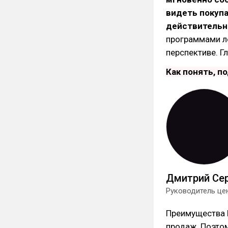
видеть покупа
действительн
программами ло
перспективе. Г
Как понять, п
Дмитрий Се
Руководитель цен
Преимущества D
продаж. Поэто