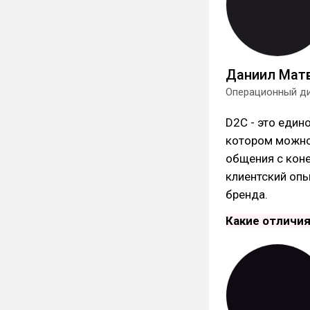
Даниил Мат
Операционный ди
D2C - это един
котором можно
общения с кон
клиентский опы
бренда.
Какие отличия