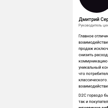
Дмитрий Се
Руководитель цен
Главное отличи
взаимодействи
продаж исключ
снизить расхо
коммуникацию 
уникальный кон
что потребител
классического.
взаимодействия
D2C гораздо бы
так и покупате
мгновенно соб