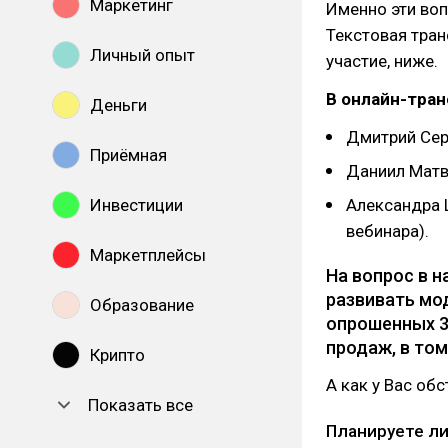
Маркетинг
Именно эти воп
Текстовая тран
Личный опыт
участие, ниже.
В онлайн-тран
Деньги
Дмитрий Сер
Приёмная
Даниил Матв
Инвестиции
Александра 
вебинара).
Маркетплейсы
На вопрос в н
развивать мо
Образование
опрошенных 3
продаж, в том
Крипто
А как у Вас об
Показать все
Планируете ли