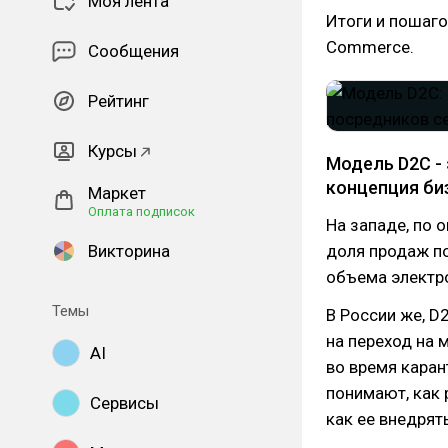
Моя лента
Итоги и пошаго
Commerce.
Сообщения
Рейтинг
Курсы
Модель D2C -
концепция би
Маркет
Оплата подписок
На западе, по 
Викторина
доля продаж по
объема электро
Темы
В России же, D
на переход на 
AI
во время каран
понимают, как 
Сервисы
как ее внедрят