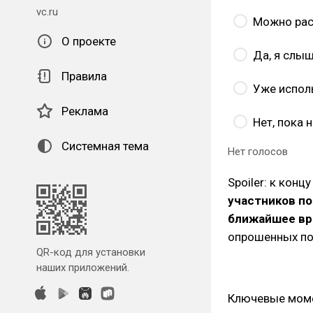
vc.ru
Можно рас
О проекте
Да, я слыш
Правила
Уже исполь
Реклама
Нет, пока 
Системная тема
Нет голосов
Spoiler: к кон
участников по
ближайшее в
опрошенных пок
QR-код для установки
наших приложений.
Ключевые моме