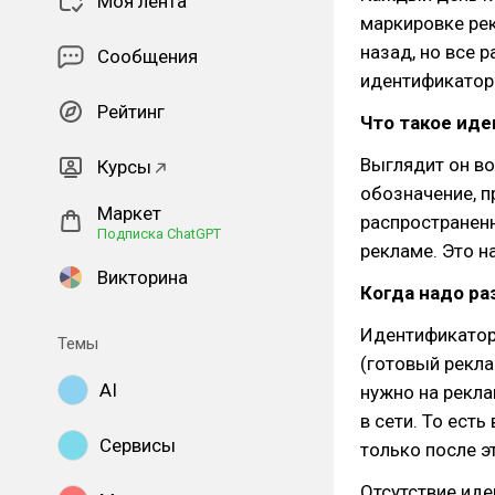
Моя лента
маркировке рек
назад, но все 
Сообщения
идентификатор
Рейтинг
Что такое ид
Выглядит он вот
Курсы
обозначение, 
Маркет
распространенн
Подписка ChatGPT
рекламе. Это н
Викторина
Когда надо р
Идентификатор
Темы
(готовый рекла
AI
нужно на рекла
в сети. То есть
Сервисы
только после э
Отсутствие иде