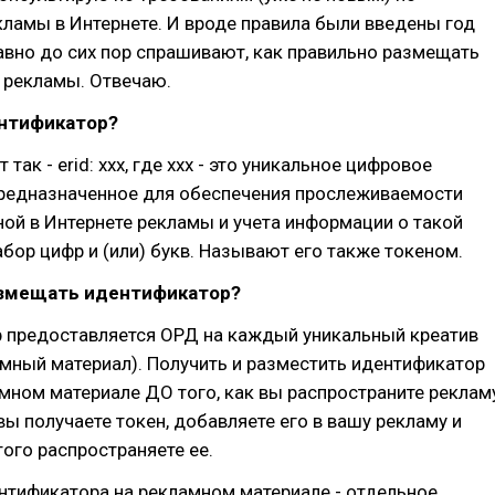
ламы в Интернете. И вроде правила были введены год
равно до сих пор спрашивают, как правильно размещать
 рекламы. Отвечаю.
ентификатор?
 так - erid: xxx, где xxx - это уникальное цифровое
предназначенное для обеспечения прослеживаемости
ой в Интернете рекламы и учета информации о такой
абор цифр и (или) букв. Называют его также токеном.
азмещать идентификатор?
 предоставляется ОРД на каждый уникальный креатив
мный материал). Получить и разместить идентификатор
мном материале ДО того, как вы распространите реклам
 вы получаете токен, добавляете его в вашу рекламу и
того распространяете ее.
нтификатора на рекламном материале - отдельное