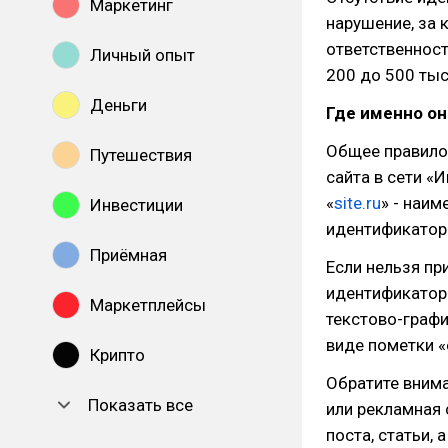
Маркетинг
нарушение, за
ответственност
Личный опыт
200 до 500 тыс
Деньги
Где именно о
Общее правило
Путешествия
сайта в сети «И
«
site.ru
» - наим
Инвестиции
идентификатор
Приёмная
Если нельзя пр
идентификатор 
Маркетплейсы
текстово-графи
виде пометки «e
Крипто
Обратите вниман
Показать все
или рекламная 
поста, статьи, 