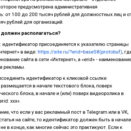
 которое предусмотрена административная
ь: от 100 до 200 тысяч рублей для должностных лиц и о
яч рублей для организаций.
н должен располагаться?
: идентификатор присоединяется к указателю страницы
нтернет» в виде:
https://site.ru/?erid=base58(protobuf)
, гд
енование сайта в сети «Интернет», a «erid» - наименовани
а рекламы.
исоединить идентификатор к кликовой ссылке:
размещается в начале текстового блока, поверх
ческого блока, в начале и (или) поверх видеоролика в
rid: ххх».
ие, что если у вас рекламный пост в Telegram или в VK,
статья на сайте, то идентификатор должен быть в начале
а не в конце, как многие сейчас это практикуют. Если к