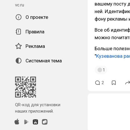
вашему посту д
vc.ru
ней. Идентифик
О проекте
фону рекламы и
Все об иденти
Правила
можно почитат
Реклама
Больше полезн
"
Кузеванова ра
Системная тема
1
2
QR-код для установки
наших приложений.