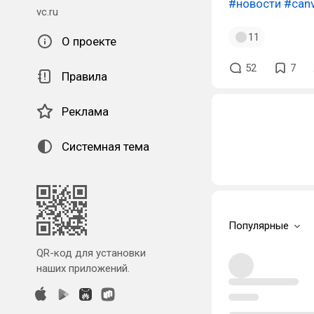
#новости
#can
vc.ru
11
О проекте
52
7
Правила
Реклама
Системная тема
Популярные
QR-код для установки
наших приложений.