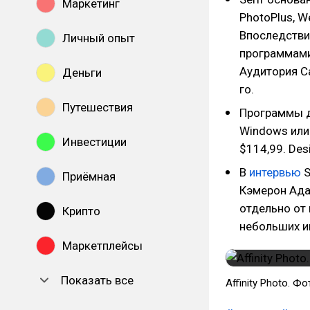
Маркетинг
PhotoPlus, W
Впоследствии
Личный опыт
программами
Аудитория Ca
Деньги
го.
Путешествия
Программы до
Windows ил
Инвестиции
$114,99. Des
В
интервью
S
Приёмная
Кэмерон Адам
отдельно от
Крипто
небольших и
Маркетплейсы
Показать все
Affinity Photo. Фот