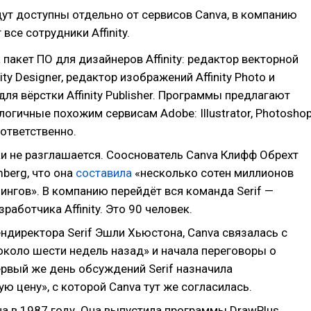
ут доступны отдельно от сервисов Canva, в компанию
все сотрудники Affinity.
а
пакет ПО для дизайнеров Affinity: редактор векторной
ity Designer, редактор изображений Affinity Photo и
ля вёрстки Affinity Publisher. Программы предлагают
логичные похожим сервисам Adobe: Illustrator, Photosho
оответственно.
и не разглашается. Сооснователь Canva Клифф Обрехт
berg, что она
составила
«несколько сотен миллионов
ингов». В компанию перейдёт вся команда Serif —
работчика Affinity. Это 90 человек.
ндиректора Serif Эшли Хьюстона, Canva связалась с
около шести недель назад» и начала переговоры о
ервый же день обсуждений Serif назначила
ю цену», с которой Canva тут же согласилась.
на в 1987 году. Она выпустила программы DrawPlus,