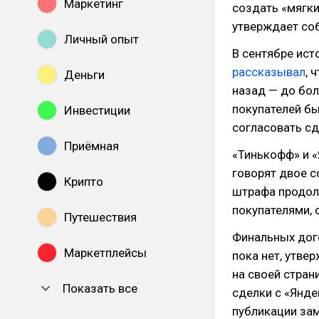
Маркетинг
создать «мягк
утверждает со
Личный опыт
В сентябре ист
рассказывал
, 
Деньги
назад — до бол
покупателей бы
Инвестиции
согласовать сд
Приёмная
«Тинькофф» и 
говорят двое с
Крипто
штрафа продол
покупателями, с
Путешествия
Финальных дог
Маркетплейсы
пока нет, утве
на своей стран
Показать все
сделки с «Янде
публикации за