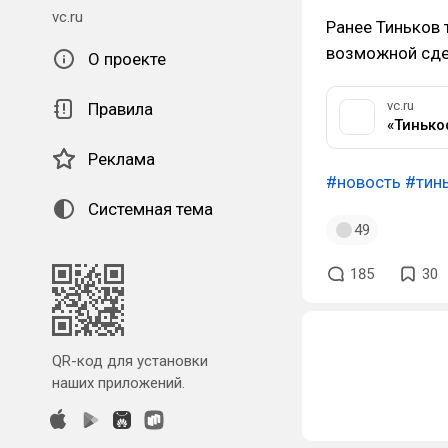
vc.ru
Ранее Тиньков
возможной сде
О проекте
vc.ru
Правила
Реклама
#новость
#тин
Системная тема
49
185
30
QR-код для установки
наших приложений.