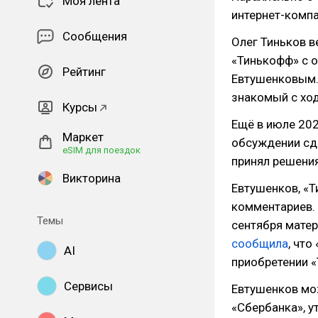
Моя лента
интернет-компа
Сообщения
Олег Тиньков в
«Тинькофф» с 
Рейтинг
Евтушенковым.
знакомый с хо
Курсы
Ещё в июле 20
Маркет
обсуждении сд
eSIM для поездок
принял решения
Викторина
Евтушенков, «Т
комментариев. 
Темы
сентября матер
сообщила
, чт
AI
приобретении «
Сервисы
Евтушенков мож
«Сбербанка», у