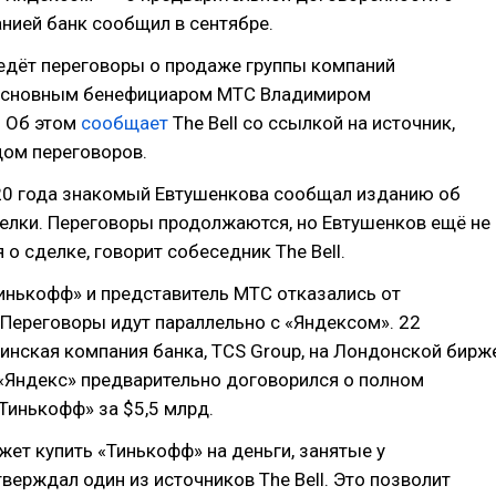
нией банк сообщил в сентябре.
едёт переговоры о продаже группы компаний
основным бенефициаром МТС Владимиром
 Об этом
сообщает
The Bell со ссылкой на источник,
дом переговоров.
20 года знакомый Евтушенкова сообщал изданию об
елки. Переговоры продолжаются, но Евтушенков ещё не
 о сделке, говорит собеседник The Bell.
инькофф» и представитель МТС отказались от
Переговоры идут параллельно с «Яндексом». 22
инская компания банка, TCS Group, на Лондонской бирж
о «Яндекс» предварительно договорился о полном
Тинькофф» за $5,5 млрд.
ет купить «Тинькофф» на деньги, занятые у
тверждал один из источников The Bell. Это позволит