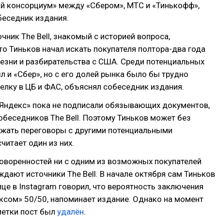
ий консорциум» между «Сбером», МТС и «Тинькофф»,
беседник издания.
очник The Bell, знакомый с историей вопроса,
что Тиньков начал искать покупателя полтора-два года
езни и разбирательства с США. Среди потенциальных
л и «Сбер», но с его долей рынка было бы трудно
елку в ЦБ и ФАС, объяснял собеседник издания.
«Яндекс» пока не подписали обязывающих документов,
обеседников The Bell. Поэтому Тиньков может без
жать переговоры с другими потенциальными
читает один из них.
оворенностей ни с одним из возможных покупателей
рждают источники The Bell. В начале октября сам Тиньков
ице в Instagram говорил, что вероятность заключения
ксом» 50/50, напоминает издание. Однако на момент
метки пост был
удалён
.