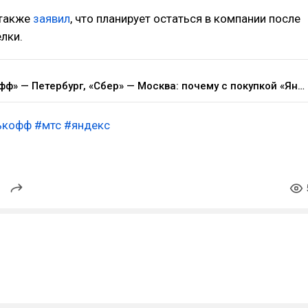
 также
заявил
, что планирует остаться в компании после
лки.
«Тинькофф» — Петербург, «Сбер» — Москва: почему с покупкой «Яндексом» банка может обостриться противостояние двух бирж — Финансы на vc.ru
ькофф
#мтс
#яндекс