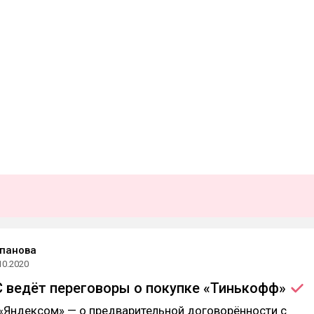
панова
10.2020
ТС ведёт переговоры о покупке
«Тинькофф»
«Яндексом» — о предварительной договорённости с