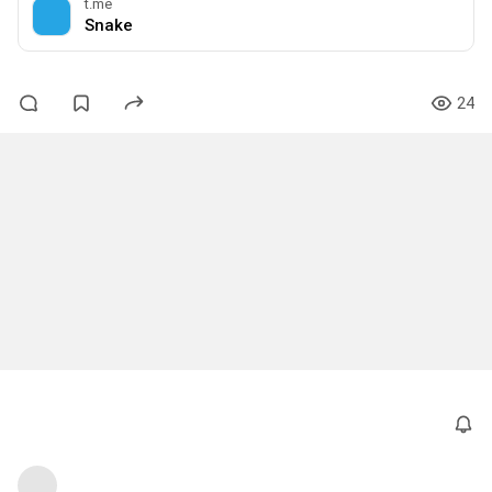
t.me
Snake
24