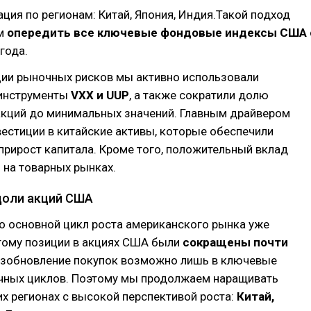
ция по регионам: Китай, Япония, Индия.Такой подход
ам
опередить все ключевые фондовые индексы США
года.
ии рыночных рисков мы активно использовали
инструменты
VXX и UUP
, а также сократили долю
акций до минимальных значений. Главным драйвером
вестиции в китайские активы, которые обеспечили
рирост капитала. Кроме того, положительный вклад
 на товарных рынках.
доли акций США
о основной цикл роста американского рынка уже
этому позиции в акциях США были
сокращены почти
озобновление покупок возможно лишь в ключевые
ных циклов. Поэтому мы продолжаем наращивать
их регионах с высокой перспективой роста:
Китай,