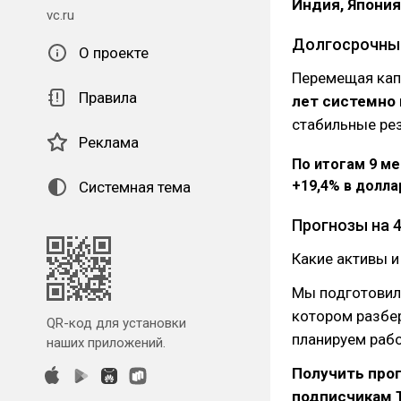
Индия, Япония
vc.ru
Долгосрочный
О проекте
Перемещая кап
Правила
лет системно
стабильные ре
Реклама
По итогам 9 ме
+19,4% в долла
Системная тема
Прогнозы на 4
Какие активы и
Мы подготовили
котором разбе
QR-код для установки
планируем рабо
наших приложений.
Получить про
подписчикам T