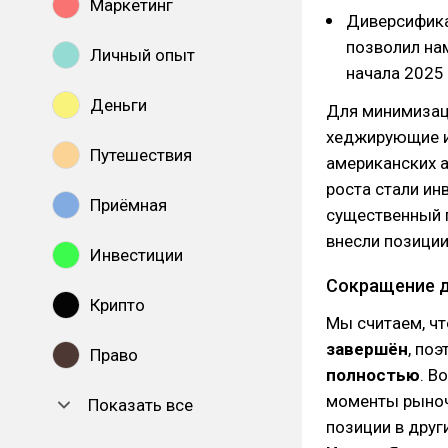
Маркетинг
Диверсифика
позволил н
Личный опыт
начала 2025 
Деньги
Для минимизац
хеджирующие 
Путешествия
американских 
роста стали ин
Приёмная
существенный п
внесли позиции
Инвестиции
Сокращение 
Крипто
Мы считаем, чт
завершён
, по
Право
полностью
. В
моменты рыноч
Показать все
позиции в друг