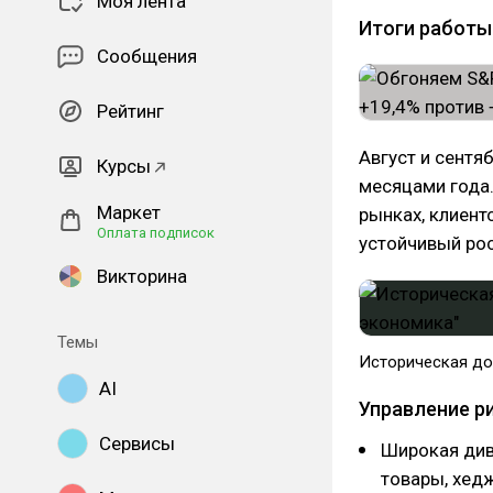
Моя лента
Итоги работы 
Сообщения
Рейтинг
Август и сентя
Курсы
месяцами года.
Маркет
рынках, клиент
Оплата подписок
устойчивый ро
Викторина
Темы
Историческая до
AI
Управление р
Сервисы
Широкая див
товары, хед