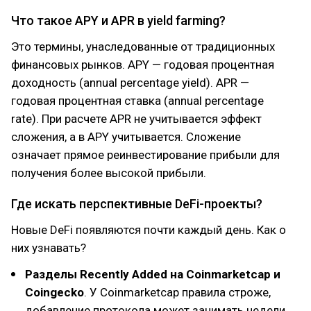
Что такое APY и APR в yield farming?
Это термины, унаследованные от традиционных
финансовых рынков. APY — годовая процентная
доходность (annual percentage yield). APR —
годовая процентная ставка (annual percentage
rate). При расчете APR не учитывается эффект
сложения, а в APY учитывается. Сложение
означает прямое реинвестирование прибыли для
получения более высокой прибыли.
Где искать перспективные DeFi-проекты?
Новые DeFi появляются почти каждый день. Как о
них узнавать?
Разделы Recently Added на Coinmarketcap и
Coingecko
. У Coinmarketcap правила строже,
добавление протокола может занимать недели.