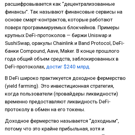
расшифровывается как “децентрализованные
финансы”. Так называют финансовые сервисы на
основе смарт-контрактов, которые работают
поверх программируемых блокчейнов. Примеры
крупных DeFi-протоколов — биржи Uniswap и
SushiSwap, оракулы Chainlink и Band Protocol, DeFi-
банки Compound, Aave, Maker. В конце прошлого
года общий объем средств, заблокированных в
DeFi-протоколах,
достиг $240 млрд
.
В DeFi широко практикуется доходное фермерство
(yield farming). Это инвестиционная стратегия,
когда пользователи (провайдеры ликвидности)
временно предоставляют ликвидность DeFi-
протоколу в обмен на его токены.
Доходное фермерство называется “доходным”,
потому что это крайне прибыльная, хотя и