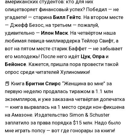
американских студентов: кто для них
олицетворяет финансовый успех? Победил — не
угадаете! — старина
Билл Гейтс
. На втором месте
— Джефф Безос, на третьем — пожалуй,
удивительно —
Илон Маск
. На четвёртом наша
любимая певица-миллиардерка Тейлор Свифт, а
вот на пятом месте старик Баффет — не забывает
его молодежь! После него идёт
Цук
,
Опра
и
Бейонсе
. Кажется, пришла пора провести такой
опрос среди читателей Хулиномики!
📕 Книга
Бритни Спирс
“Женщина во мне” за
первую неделю продалась тиражом в 1.1 млн
экземпляров, и уже заказана четвёртая допечатка
— книга вырвалась на 1 место среди нон-фикшена
на Амазоне. Издательство Simon & Schuster
заплатило за права порядка $15 млн. Надо было
мне играть попсу — вот где гонорары за книги!