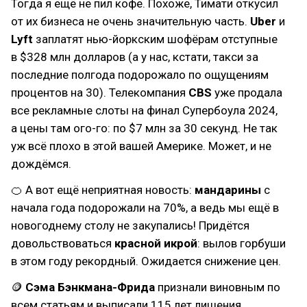
Тогда я ещё не пил кофе. Похоже, Тимати откусил
от их бизнеса не очень значительную часть.
Uber
и
Lyft
заплатят нью-йоркским шофёрам отступные
в $328 млн долларов (а у нас, кстати, такси за
последние полгода подорожало по ощущениям
процентов на 30). Телекомпания
CBS
уже продала
все рекламные слоты на финал Супербоула 2024,
а цены там ого-го: по $7 млн за 30 секунд. Не так
уж всё плохо в этой вашей Америке. Может, и не
дождёмся.
🍊 А вот ещё неприятная новость:
мандарины
с
начала года подорожали на 70%, а ведь мы ещё в
новогоднему столу не закупались! Придётся
довольствоваться
красной икрой
: вылов горбуши
в этом году рекордный. Ожидается снижение цен.
🪙
Сэма Бэнкмана-Фрида
признали виновным по
всем статьям и выписали 115 лет лишения