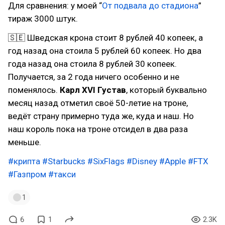
Для сравнения: у моей “
От подвала до стадиона
”
тираж 3000 штук.
🇸🇪 Шведская крона стоит 8 рублей 40 копеек, а
год назад она стоила 5 рублей 60 копеек. Но два
года назад она стоила 8 рублей 30 копеек.
Получается, за 2 года ничего особенно и не
поменялось.
Карл XVI Густав
, который буквально
месяц назад отметил своё 50-летие на троне,
ведёт страну примерно туда же, куда и наш. Но
наш король пока на троне отсидел в два раза
меньше.
#крипта
#Starbucks
#SixFlags
#Disney
#Apple
#FTX
#Газпром
#такси
1
6
1
2.3K