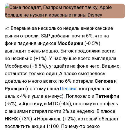
📈 Впервые за несколько недель американские
рынки отросли. S&P добавил почти 6%, что на
фоне падения индекса
Мосбиржи
(-0.5%)
выглядит очень мощно. Биток продолжил расти,
но несильно (+1%). У нас лучше всего выглядела
Мосбиржа (+6.5%), угадайте на фоне чего. Видимо,
останется только один. А плохо смотрелось
довольно много всего: по 6% потеряли
Сегежа
и
Русагро
(поэтому наша
Пенсия
пострадала на
целых 4% и ушла в минус). Поплохело и
Татнефти
(-5%), и
Артгену
, и МТС (-4%), поэтому и портфель
с акциями потерял почти 2% за неделю. В плюсе
НКНХ
(+3%) и Норникель (+2%), который обещает
посплитить акции 1:100. Почему-то резко