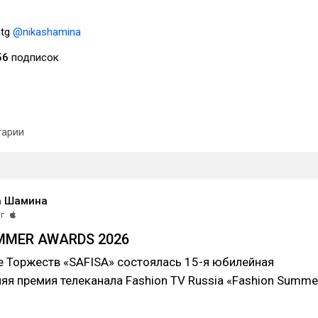
 tg
@nikashamina
56
подписок
арии
а Шамина
г
MMER AWARDS 2026
е Торжеств «SAFISA» состоялась 15-я юбилейная
яя премия телеканала Fashion TV Russia «Fashion Summe