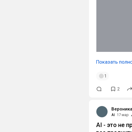
Показать полн
1
2
Вероник
AI
17 мар
АI - это не 