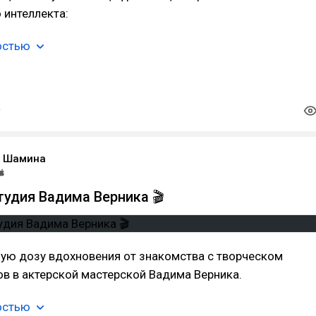
 интеллекта:
остью
а Шамина
тудия Вадима Верника 🎬
ую дозу вдохновения от знакомства с творческом
ов в актерской мастерской Вадима Верника.
остью