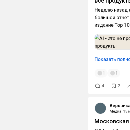
все продукт
Неделю назад a
большой отчёт 
издание Top 10
Показать полн
1
1
4
2
Вероник
Медиа
15 
Московская