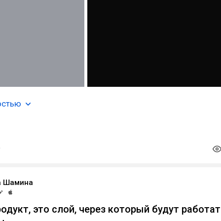
остью
а Шамина
продукт, это слой, через который будут работа