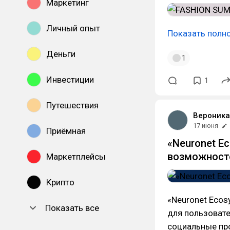
Маркетинг
Личный опыт
Показать полн
Деньги
1
Инвестиции
1
Путешествия
Вероник
17 июня
Приёмная
«Neuronet Е
возможност
Маркетплейсы
Крипто
«Neuronet Еco
Показать все
для пользоват
социальные пр