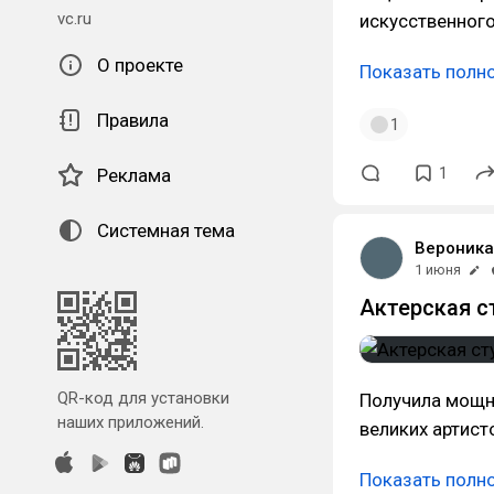
vc.ru
искусственного
О проекте
Показать полн
Правила
1
1
Реклама
Системная тема
Вероник
1 июня
Актерская с
QR-код для установки
Получила мощн
наших приложений.
великих артист
Показать полн