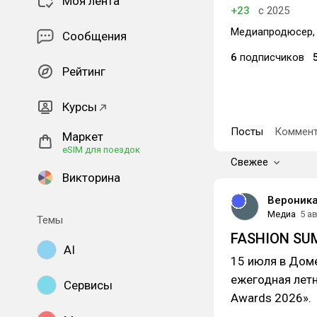
Моя лента
+23
с 2025
Медиапродюсер,
Сообщения
6
подписчиков
Рейтинг
Курсы
Посты
Коммент
Маркет
eSIM для поездок
Свежее
Викторина
Вероник
Медиа
5 ав
Темы
FASHION SU
AI
15 июля в Дом
ежегодная летн
Сервисы
Awards 2026».