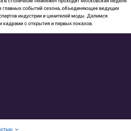
та в столичном «Манеже» проходит Московская неделя
з главных событий сезона, объединяющее ведущих
спертов индустрии и ценителей моды. Делимся
 кадрами с открытия и первых показов.
остью