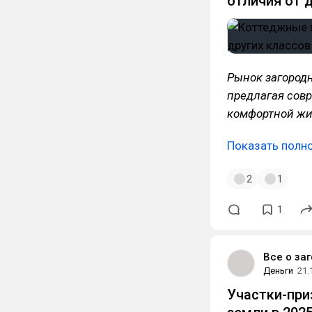
отличия от 
Рынок загород
предлагая сов
комфортной жи
Показать полн
2
1
1
Все о за
Деньги
21.
Участки-при