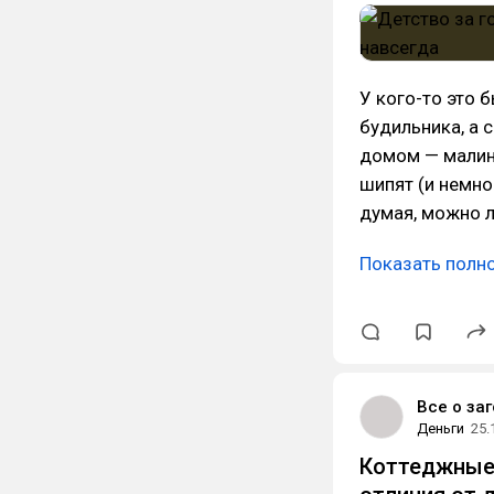
У кого-то это 
будильника, а с
домом — малина
шипят (и немно
думая, можно л
Показать полн
Все о за
Деньги
25.
Коттеджные 