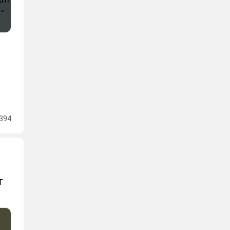
394
т