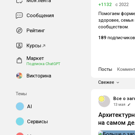
Моя лента
+1132
с 2022
Помогаем формир
Сообщения
здоровее, семья 
сообществом.
Рейтинг
189
подписчиков
Курсы
Маркет
Подписка ChatGPT
Посты
Коммент
Викторина
Свежее
Темы
Все о заг
13 мая
AI
Архитектурн
Сервисы
на самом д