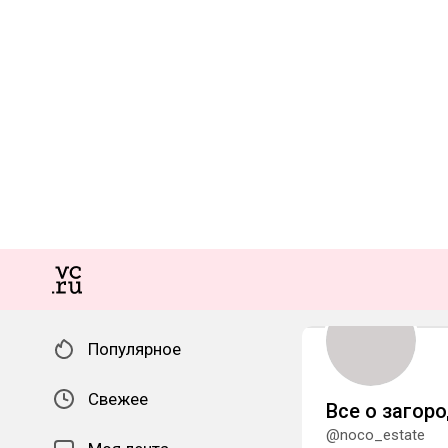
Популярное
Свежее
Все о загор
@noco_estate