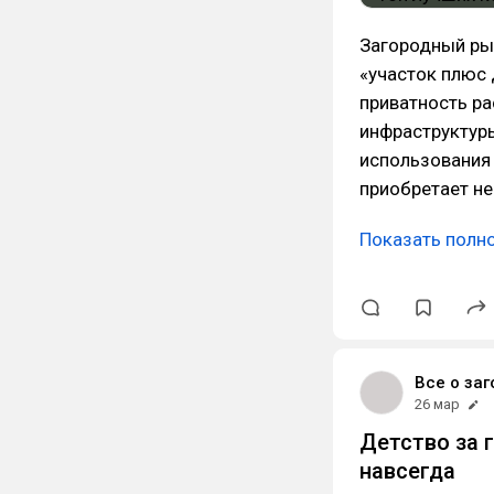
Загородный рын
«участок плюс 
приватность ра
инфраструктуры
использования 
приобретает не
Показать полн
Все о заг
26 мар
Детство за 
навсегда