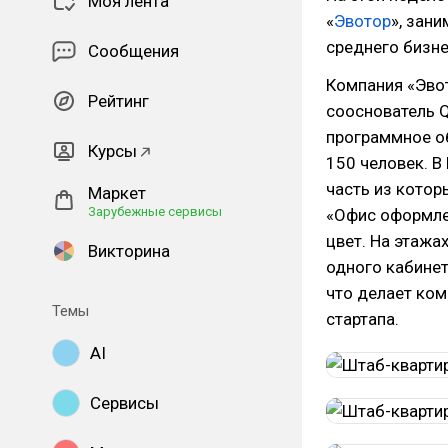
Моя лента
«
Эвотор
», зан
среднего бизне
Сообщения
Компания «Эвот
Рейтинг
сооснователь Q
программное об
Курсы
150 человек. В
часть из котор
Маркет
Зарубежные сервисы
«Офис оформле
цвет. На этажа
Викторина
одного кабинет
что делает ком
Темы
стартапа.
AI
Сервисы