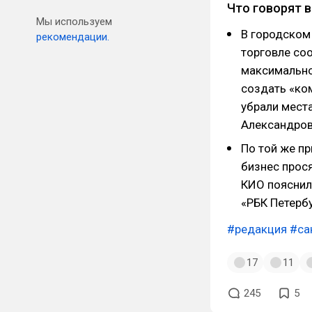
Что говорят 
Мы используем
В городском
рекомендации.
торговле со
максимально
создать «ко
убрали мест
Александров
По той же пр
бизнес прося
КИО пояснили
«РБК Петербу
#редакция
#са
17
11
245
5