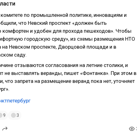
власти
 комитете по промышленной политике, инновациям и
общили, что Невский проспект «должен быть
 комфортен и удобен для прохода пешеходов». Чтобы
мфортную городскую среду», из схемы размещения НТО
а на Невском проспекте, Дворцовой площади и в
ском саду.
ичине отзываются согласования на летние столики, и
т не выставлять веранды, пишет «Фонтанка». При этом в
, что запрета на размещение веранд пока нет, уточняет
рг».
нктпетербург
9
3