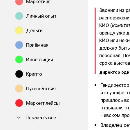
Маркетинг
Звонили из р
Личный опыт
распоряжение
КИО (
комите
Деньги
аренду уже д
КИО или неки
Приёмная
должно быть.
персонал. По
Инвестиции
срока выстав
директор одн
Крипто
Гендиректор
Путешествия
что у кафе о
пришлось вс
Маркетплейсы
отзывали, от
Невском про
Показать все
Владелец се