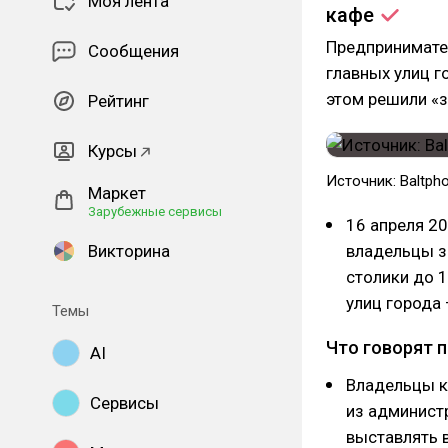
Моя лента
кафе
Предпринимател
Сообщения
главных улиц г
этом решили «з
Рейтинг
Курсы
Источник: Baltpho
Маркет
Зарубежные сервисы
16 апреля 20
Викторина
владельцы з
столики до 1
улиц города 
Темы
Что говорят 
AI
Владельцы к
Сервисы
из админист
выставлять 