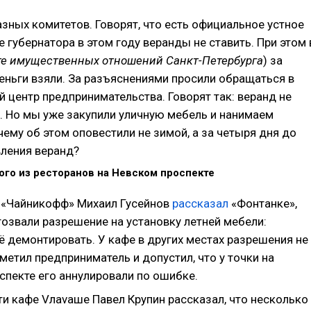
азных комитетов. Говорят, что есть официальное устное
 губернатора в этом году веранды не ставить. При этом 
те имущественных отношений Санкт-Петербурга
) за
еньги взяли. За разъяснениями просили обращаться в
й центр предпринимательства. Говорят так: веранд не
 Но мы уже закупили уличную мебель и нанимаем
чему об этом оповестили не зимой, а за четыря дня до
ления веранд?
ого из ресторанов на Невском проспекте
 «Чайникофф» Михаил Гусейнов
рассказал
«Фонтанке»,
тозвали разрешение на установку летней мебели:
ё демонтировать. У кафе в других местах разрешения не
метил предприниматель и допустил, что у точки на
спекте его аннулировали по ошибке.
ти кафе Vлаvaше Павел Крупин рассказал, что несколько