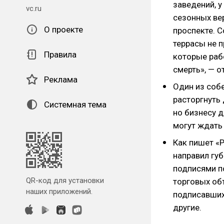
заведений, 
vc.ru
сезонных ве
О проекте
проспекте. С
террасы не п
Правила
которые рабо
смерть», — о
Реклама
Один из соб
расторгнуть
Системная тема
но бизнесу д
могут ждать
Как пишет «
направил гу
подписями п
QR-код для установки
торговых объ
наших приложений.
подписавших
другие.