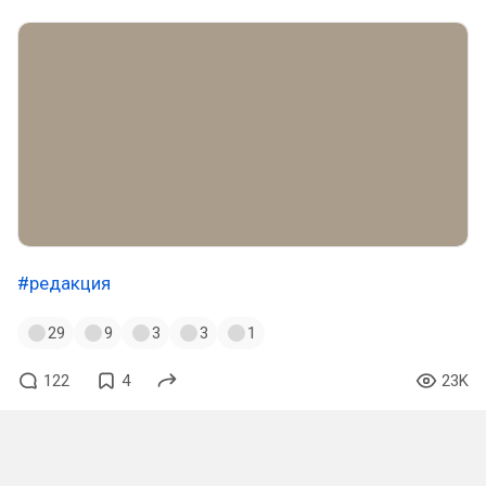
#редакция
29
9
3
3
1
122
4
23K