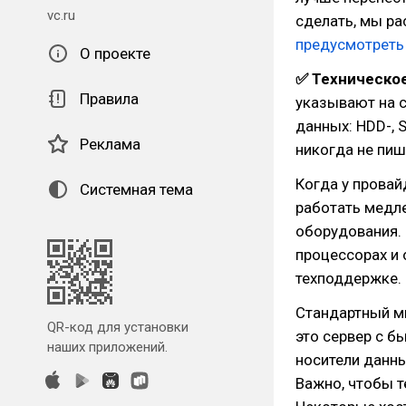
vc.ru
сделать, мы ра
предусмотреть
О проекте
✅ Техническо
Правила
указывают на 
данных: HDD-, 
Реклама
никогда не пиш
Когда у провай
Системная тема
работать медл
оборудования. 
процессорах и 
техподдержке.
Стандартный ми
QR-код для установки
это сервер с б
наших приложений.
носители данн
Важно, чтобы т