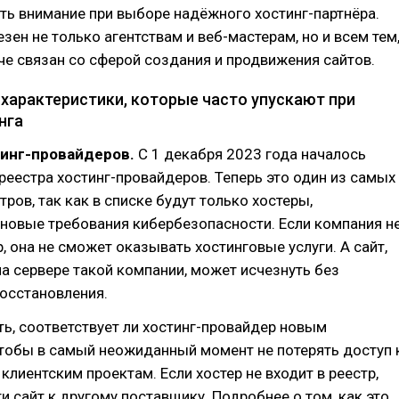
ть внимание при выборе надёжного хостинг-партнёра.
езен не только агентствам и веб-мастерам, но и всем тем
аче связан со сферой создания и продвижения сайтов.
характеристики, которые часто упускают при
нга
тинг-провайдеров.
С 1 декабря 2023 года началось
еестра хостинг-провайдеров. Теперь это один из самых
ров, так как в списке будут только хостеры,
овые требования кибербезопасности. Если компания н
р, она не сможет оказывать хостинговые услуги. А сайт,
 сервере такой компании, может исчезнуть без
осстановления.
ь, соответствует ли хостинг-провайдер новым
тобы в самый неожиданный момент не потерять доступ 
клиентским проектам. Если хостер не входит в реестр,
и сайт к другому поставщику. Подробнее о том, как это