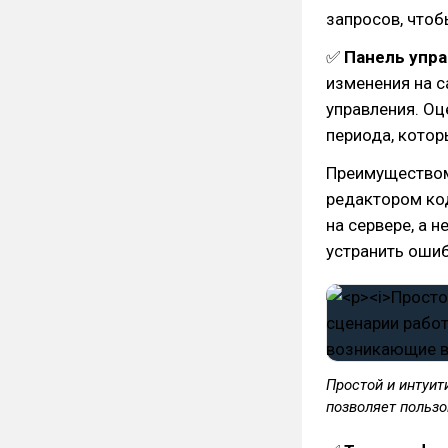
запросов, чтоб
✅
Панель упр
изменения на с
управления. Оц
периода, кото
Преимуществом
редактором ко
на сервере, а н
устранить ошиб
Простой и интуит
позволяет польз