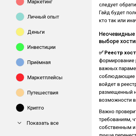
Маркетинг
следует обрати
Гайд будет пол
Личный опыт
кто так или ин
Деньги
Неочевидные 
выборе хости
Инвестиции
✅ Реестр хос
формирование р
Приёмная
важных парамет
соблюдающие н
Маркетплейсы
войдет в реест
размещенный на
Путешествия
возможности в
Крипто
Важно проверит
требованиям, ч
Показать все
собственным и 
лучше перенест