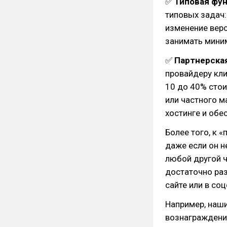
✅
Типовая фу
типовых задач:
изменение вер
занимать мини
✅
Партнерская
провайдеру кли
10 до 40% стои
или частного м
хостинге и обе
Более того, к 
даже если он н
любой другой ч
достаточно раз
сайте или в соц
Например, наш
вознаграждени