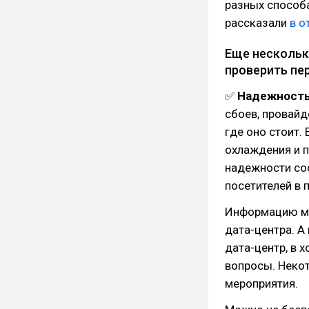
разных способа
рассказали
в о
Еще нескольк
проверить пе
✅
Надежность
сбоев, провайд
где оно стоит.
охлаждения и 
надежности соо
посетителей в 
Информацию мо
дата-центра. А
дата-центр, в 
вопросы. Неко
мероприятия.