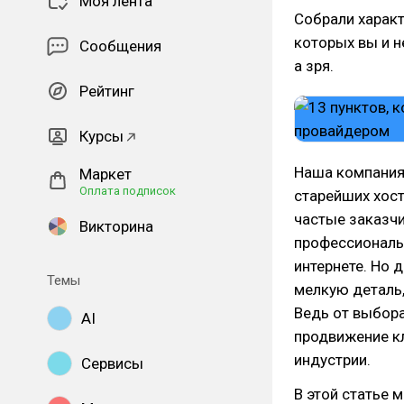
Моя лента
Собрали характ
которых вы и н
Сообщения
а зря.
Рейтинг
Курсы
Наша компания 
Маркет
Оплата подписок
старейших хост
частые заказчи
Викторина
профессионалы 
интернете. Но 
Темы
мелкую деталь,
Ведь от выбора
AI
продвижение кл
индустрии.
Сервисы
В этой статье 