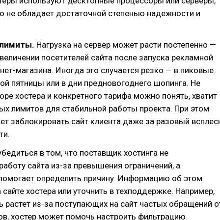
теры используют десктопные процессоры или серверы,
о не обладает достаточной степенью надежности и
 лимиты.
Нагрузка на сервер может расти постепенно —
увеличении посетителей сайта после запуска рекламной
нет-магазина. Иногда это случается резко — в пиковые
ой пятницы или в дни предновогоднего шопинга. Не
оре хостера и конкретного тарифа можно понять, хватит
ых лимитов для стабильной работы проекта. При этом
т заблокировать сайт клиента даже за разовый всплес
ти.
убедиться в том, что поставщик хостинга не
работу сайта из-за превышения ограничений, а
 помогает определить причину. Информацию об этом
 сайте хостера или уточнить в техподдержке. Например,
ь растет из-за поступающих на сайт частых обращений о
ов, хостер может помочь настроить фильтрацию