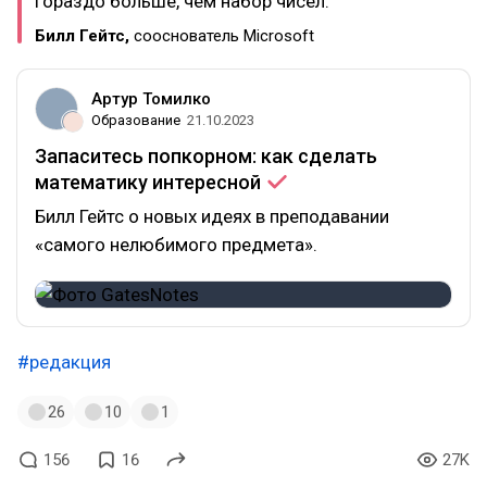
гораздо больше, чем набор чисел.
Билл Гейтс,
сооснователь Microsoft
Артур Томилко
Образование
21.10.2023
Запаситесь попкорном: как сделать
математику
интересной
Билл Гейтс о новых идеях в преподавании
«самого нелюбимого предмета».
#редакция
26
10
1
156
16
27K