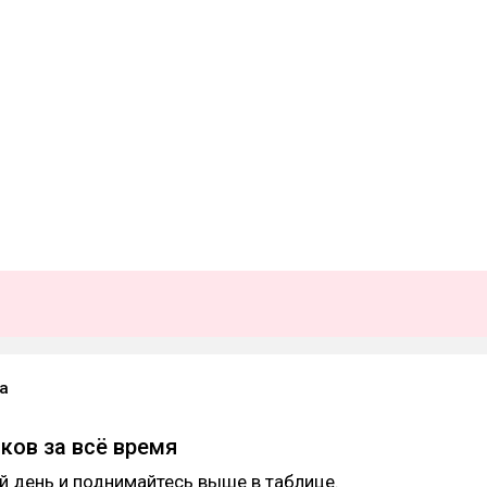
а
оков за всё время
 день и поднимайтесь выше в таблице.