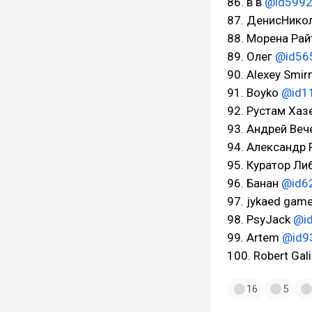
86. в в
@id599
87. ДенисНико
88. Морена Ра
89. Олег
@id56
90. Alexey Smir
91. Boyko
@id1
92. Рустам Хаз
93. Андрей Ве
94. Александр
95. Куратор Л
96. Банан
@id6
97. jykaed gam
98. PsyJack
@i
99. Artem
@id9
100. Robert Ga
16
5