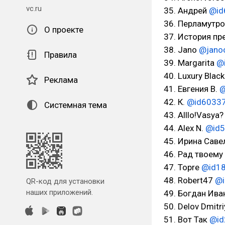
vc.ru
35. Андрей
@id
36. Перламут
О проекте
37. История п
38. Jano
@jano
Правила
39. Margarita
@
40. Luxury Blac
Реклама
41. Евгения В.
@
42. К.
@id6033
Системная тема
43. Alllo!Vasya
44. Alex N.
@id
45. Ирина Сав
46. Рад твоем
47. Topre
@id1
48. Robert47
@i
QR-код для установки
наших приложений.
49. Богдан Ив
50. Delov Dmitr
51. Вот Так
@id