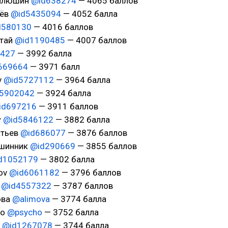
Филюшин
@id638274
— 4065 баллов
нёв
@id5435094
— 4052 балла
d580130
— 4016 баллов
лтай
@id1190485
— 4007 баллов
7427
— 3992 балла
669664
— 3971 балл
v
@id5727112
— 3964 балла
5902042
— 3924 балла
id697216
— 3911 баллов
w
@id5846122
— 3882 балла
атьев
@id686077
— 3876 баллов
ршинник
@id290669
— 3855 баллов
d1052179
— 3802 балла
dov
@id6061182
— 3796 баллов
ь
@id4557322
— 3787 баллов
ова
@alimova
— 3774 балла
ho
@psycho
— 3752 балла
3
@id1267078
— 3744 балла