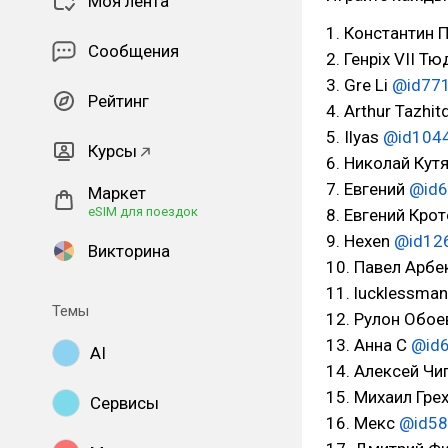
Моя лента
1. Константин
Сообщения
2. Генрiх VII Т
3. Gre Li
@id77
Рейтинг
4. Arthur Tazhit
5. Ilyas
@id104
Курсы
6. Николай Кут
7. Евгений
@id
Маркет
eSIM для поездок
8. Евгений Кро
9. Hexen
@id12
Викторина
10. Павел Арб
11. lucklessma
Темы
12. Рулон Обо
13. Анна С
@id
AI
14. Алексей Ч
15. Михаил Гре
Сервисы
16. Мекс
@id5