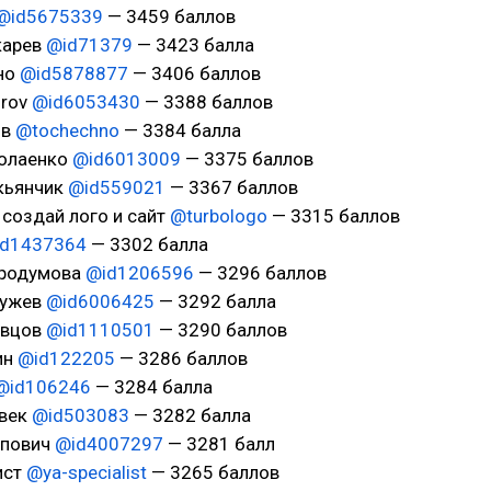
@id5675339
— 3459 баллов
карев
@id71379
— 3423 балла
хно
@id5878877
— 3406 баллов
orov
@id6053430
— 3388 баллов
ов
@tochechno
— 3384 балла
колаенко
@id6013009
— 3375 баллов
укьянчик
@id559021
— 3367 баллов
- создай лого и сайт
@turbologo
— 3315 баллов
d1437364
— 3302 балла
ародумова
@id1206596
— 3296 баллов
бужев
@id6006425
— 3292 балла
евцов
@id1110501
— 3290 баллов
ин
@id122205
— 3286 баллов
@id106246
— 3284 балла
овек
@id503083
— 3282 балла
ипович
@id4007297
— 3281 балл
ист
@ya-specialist
— 3265 баллов