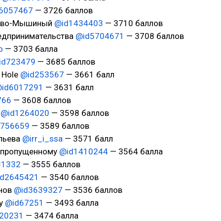
6057467
— 3726 баллов
рово-Мышиный
@id1434403
— 3710 баллов
редпринимательства
@id5704671
— 3708 баллов
o
— 3703 балла
id723479
— 3685 баллов
k Hole
@id253567
— 3661 балл
id6017291
— 3631 балл
766
— 3608 баллов
?
@id1264020
— 3598 баллов
5756659
— 3589 баллов
ельева
@irr_i_ssa
— 3571 балл
у пропущенному
@id1410244
— 3564 балла
81332
— 3555 баллов
d2645421
— 3540 баллов
анов
@id3639327
— 3536 баллов
iy
@id67251
— 3493 балла
20231
— 3474 балла