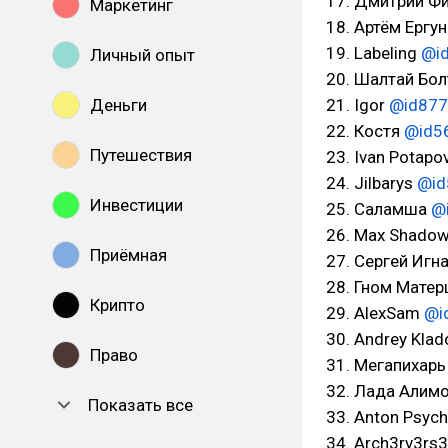
17. Дмитрий 
Маркетинг
18. Артём Ергу
19. Labeling
@i
Личный опыт
20. Шалтай Бо
Деньги
21. Igor
@id87
22. Костя
@id5
Путешествия
23. Ivan Potapo
24. Jilbarys
@id
Инвестиции
25. Саламша
@
26. Max Shado
Приёмная
27. Сергей Игн
28. Гном Мате
Крипто
29. AlexSam
@i
30. Andrey Kla
Право
31. Мегапихар
32. Лада Алим
Показать все
33. Anton Psyc
34. Arch3rv3rs