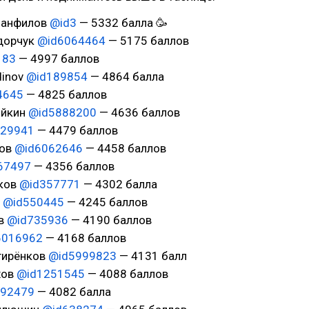
 Панфилов
@id3
— 5332 балла 🥳
юдорчук
@id6064464
— 5175 баллов
183
— 4997 баллов
dinov
@id189854
— 4864 балла
4645
— 4825 баллов
яйкин
@id5888200
— 4636 баллов
629941
— 4479 баллов
тов
@id6062646
— 4458 баллов
67497
— 4356 баллов
еков
@id357771
— 4302 балла
n
@id550445
— 4245 баллов
ев
@id735936
— 4190 баллов
6016962
— 4168 баллов
игирёнков
@id5999823
— 4131 балл
хов
@id1251545
— 4088 баллов
892479
— 4082 балла