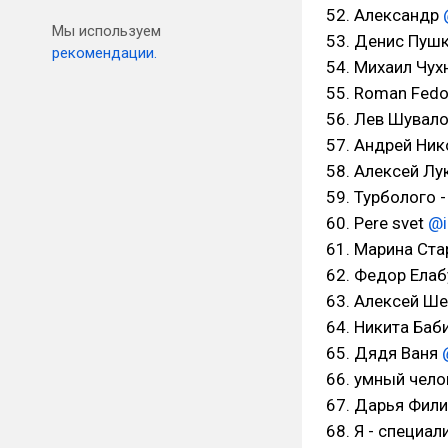
52. Александр
Мы используем
53. Денис Пуш
рекомендации.
54. Михаил Чу
55. Roman Fed
56. Лев Шувал
57. Андрей Ни
58. Алексей Л
59. Турболого 
60. Pere svet
@i
61. Марина Ст
62. Федор Ела
63. Алексей Ш
64. Никита Баб
65. Дядя Ваня
66. умный чел
67. Дарья Фил
68. Я - специал