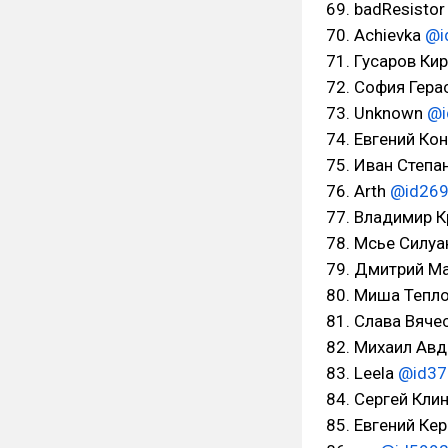
69. badResisto
70. Achievka
@i
71. Гусаров Ки
72. София Гер
73. Unknown
@i
74. Евгений Ко
75. Иван Степа
76. Arth
@id26
77. Владимир 
78. Мсье Силу
79. Дмитрий М
80. Миша Тепл
81. Слава Вяч
82. Михаил Ав
83. Leela
@id37
84. Сергей Кли
85. Евгений Ке