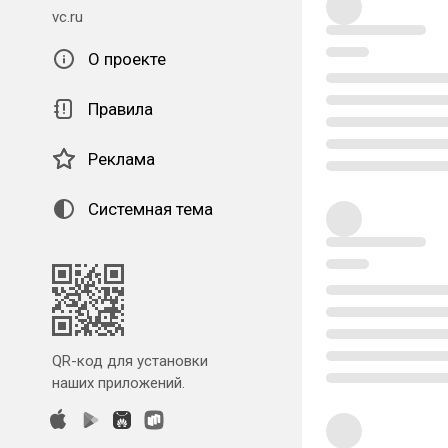
vc.ru
О проекте
Правила
Реклама
Системная тема
QR-код для установки
наших приложений.