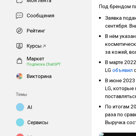
Моя лента
Под брендом п
Сообщения
Заявка подан
сентября. В
Рейтинг
В нём указан
косметическ
Курсы
за кожей, во
Маркет
В марте 202
Подписка ChatGPT
LG
объявил
о
Викторина
В июне 2023
LG, которые
Темы
поставляться
По итогам 2
AI
раза по срав
Сервисы
Выручка сост