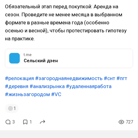
Обязательный этап перед покупкой: Аренда на
сезон. Проведите не менее месяца в выбранном
формате в разные времена года (особенно
осенью и весной), чтобы протестировать гипотезу
на практике.
t.me
Сельский дзен
#релокация
#загороднаянедвижимость
#снт
#пгт
#деревня
#анализрынка
#удаленнаяработа
#жизньзагородом
#VC
1
3
1
727