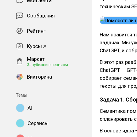
Моя лента
техническим SE
Сообщения
Рейтинг
Нам нравится т
задачах. Мы уж
Курсы
ChatGPT, и соб
Маркет
В этот раз раз
Зарубежные сервисы
ChatGPT — GPT-
Викторина
собирает семан
тексты для про
Темы
Задача 1. Сб
AI
Семантика помо
спланировать с
Сервисы
В основе ядра 