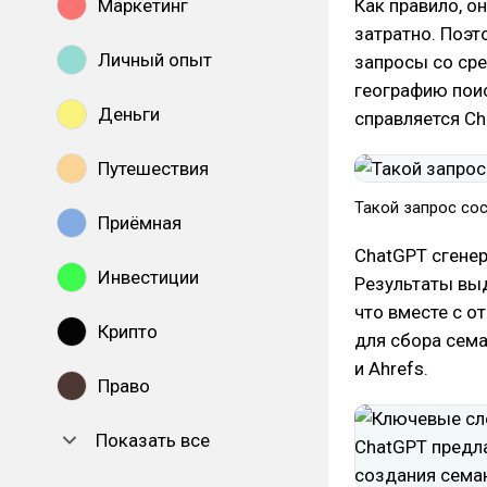
Маркетинг
Как правило, о
затратно. Поэт
Личный опыт
запросы со сре
географию поис
Деньги
справляется Ch
Путешествия
Такой запрос со
Приёмная
ChatGPT сгенер
Инвестиции
Результаты выд
что вместе с о
Крипто
для сбора сема
и Ahrefs.
Право
Показать все