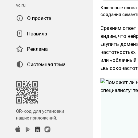
vc.ru
Ключевые слова 
создания семант
О проекте
Сравним ответ 
Правила
видим, что ней
«купить домен»
Реклама
частотностью. 
или «облачный 
Системная тема
«высокочастот
QR-код для установки
наших приложений.