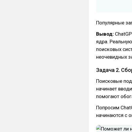
Популярные зап
Вывод:
ChatGPT
ядра. Реальную
поисковых сист
неочевидных з
Задача 2. Сб
Поисковые подс
начинает вводи
помогают обог
Попросим Chat
начинаются с о