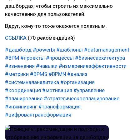
дашбордах, чтобы строить их максимально
качественно для пользователей.
Вдруг, кому-то тоже окажется полезным.
ССЫЛКА
(70 рекомендаций)
#дашборд
#powerbi
#шаблоны
#datamanagement
#BPM
#проекты
#процессы
#бизнесархитектура
#изменения
#навыки
#измерениеэффективности
#метрики
#BPMS
#BPMN
#анализ
#системнаяаналитика
#организация
#координация
#мотивация
#управление
#планирование
#стратегическоепланирование
#инжиниринг
#трансформация
#цифроваятрансформация