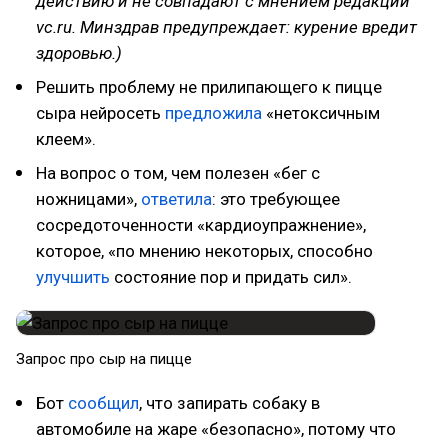
действию и не совпадают с мнением редакции
vc.ru. Минздрав предупреждает: курение вредит
здоровью.)
Решить проблему не прилипающего к пицце
сыра нейросеть
предложила
«нетоксичным
клеем».
На вопрос о том, чем полезен «бег с
ножницами»,
ответила
: это требующее
сосредоточенности «кардиоупражнение»,
которое, «по мнению некоторых, способно
улучшить
состояние пор и придать сил».
Запрос про сыр на пицце
Бот
сообщил
, что запирать собаку в
автомобиле на жаре «безопасно», потому что