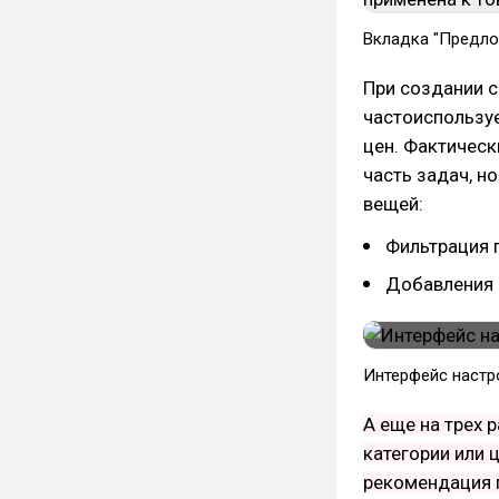
Вкладка "Предло
При создании с
частоиспользу
цен. Фактичес
часть задач, но
вещей:
Фильтрация п
Добавления 
Интерфейс настр
А еще на трех 
категории или 
рекомендация п