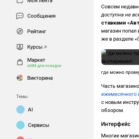
Моя лента
Совсем недавн
доступна не вс
Сообщения
ставками «Ав
магазин попал в
Рейтинг
же в разделе 
Курсы
Маркет
eSIM для поездок
где можно прове
Викторина
Часть магазино
ежемесячного 
Темы
с новым инстр
AI
обзором.
Интерфейс
Сервисы
Многие магазин