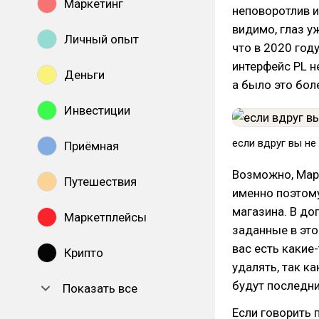
Маркетинг
неповоротлив и
видимо, глаз у
Личный опыт
что в 2020 год
интерфейс PL н
Деньги
а было это боле
Инвестиции
если вдруг вы не
Приёмная
Возможно, Марк
Путешествия
именно поэтом
магазина. В доп
Маркетплейсы
заданные в это
вас есть какие
Крипто
удалять, так к
будут последни
Показать все
Если говорить 