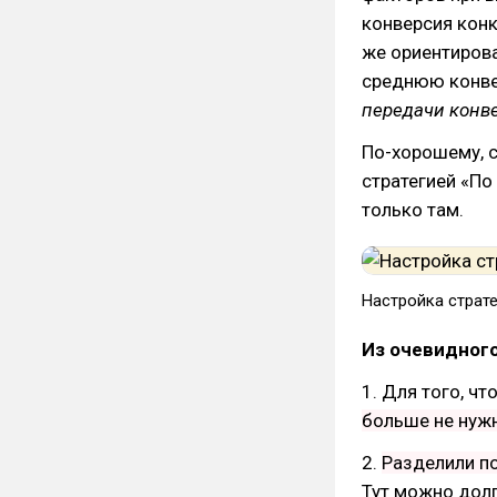
конверсия конк
же ориентирова
среднюю конве
передачи конв
По-хорошему, 
стратегией «По
только там.
Настройка страте
Из очевидного
1. Для того, ч
больше не нуж
2.
Разделили п
Тут можно долг