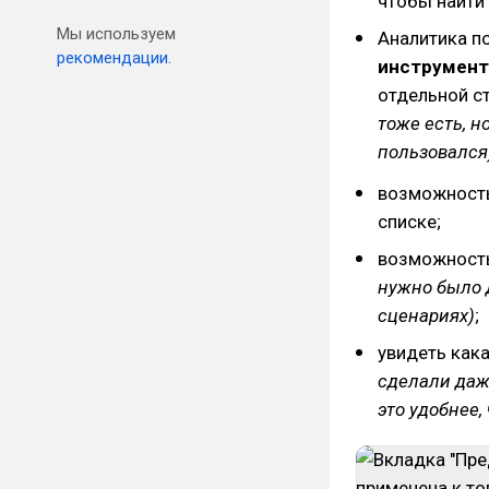
чтобы найти 
Мы используем
Аналитика по
рекомендации.
инструмент
отдельной с
тоже есть, н
пользовался
возможность
списке;
возможность
нужно было 
сценариях)
;
увидеть как
сделали даже
это удобнее, 