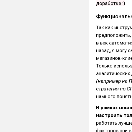
доработке :)
Функциональн
Так как инстру
предположить, 
в век автомати
назад, я могу 
магазинов-клие
Только использ
аналитических 
(например на П
стратегия по С
намного понятн
В рамках ново
настроить то
работать лучше
факторов при в