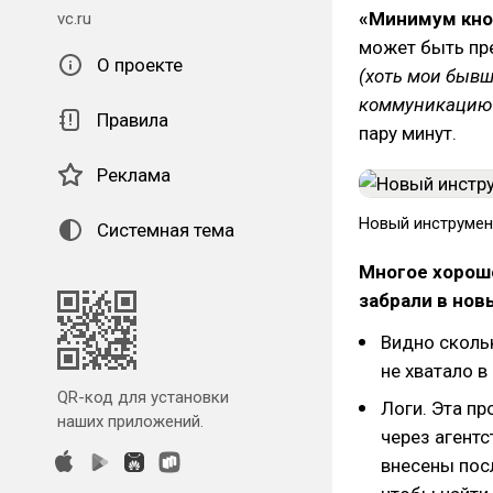
«Минимум кно
vc.ru
может быть пр
О проекте
(хоть мои бывш
коммуникацию 
Правила
пару минут.
Реклама
Новый инструмен
Системная тема
Многое хороше
забрали в нов
Видно скольк
не хватало в 
QR-код для установки
Логи. Эта п
наших приложений.
через агентс
внесены пос