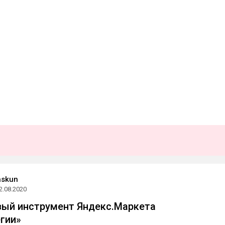
askun
2.08.2020
вый инструмент Яндекс.Маркета
гии»