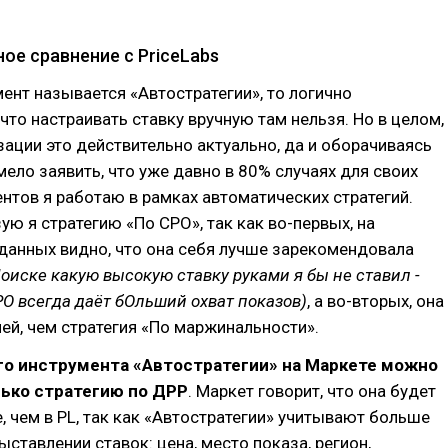
ое сравнение с PriceLabs
мент называется «Автостратегии», то логично
что настраивать ставку вручную там нельзя. Но в целом,
зации это действительно актуально, да и оборачиваясь
смело заявить, что уже давно в 80% случаях для своих
нтов я работаю в рамках автоматических стратегий.
ую я стратегию «По СРО», так как во-первых, на
данных видно, что она себя лучше зарекомендовала
оиске какую высокую ставку руками я бы не ставил -
РО всегда даёт бОльший охват показов)
, а во-вторых, она
ей, чем стратегия «По маржинальности».
го инструмента «Автостратегии» на Маркете можно
лько стратегию по ДРР
. Маркет говорит, что она будет
, чем в PL, так как «Автостратегии» учитывают больше
ыставлении ставок: цена, место показа, регион,