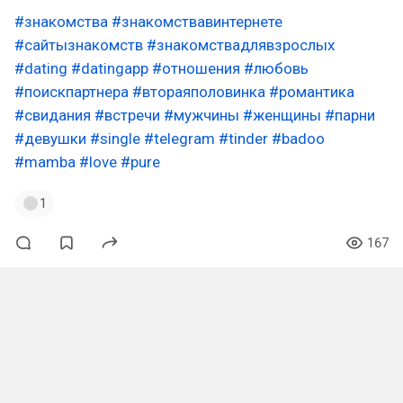
#знакомства
#знакомствавинтернете
#сайтызнакомств
#знакомствадлявзрослых
#dating
#datingapp
#отношения
#любовь
#поискпартнера
#втораяполовинка
#романтика
#свидания
#встречи
#мужчины
#женщины
#парни
#девушки
#single
#telegram
#tinder
#badoo
#mamba
#love
#pure
1
167