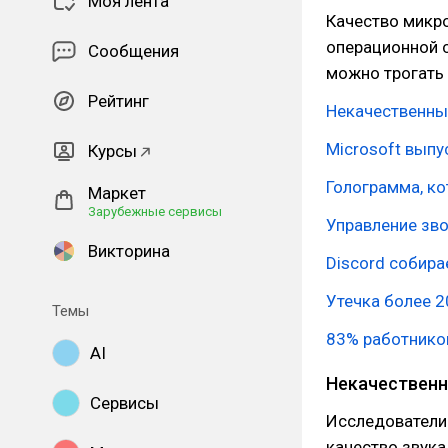
Моя лента
Качество микро
операционной с
Сообщения
можно трогать 
Рейтинг
Некачественны
Microsoft выпу
Курсы
Голограмма, к
Маркет
Зарубежные сервисы
Управление зв
Викторина
Discord собира
Утечка более 
Темы
83% работнико
AI
Некачественн
Сервисы
Исследователи
качество звука