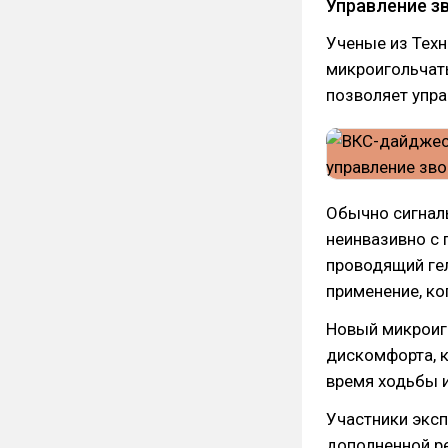
Управление з
Ученые из Тех
микроигольчат
позволяет упра
Обычно сигнал
неинвазивно с 
проводящий гел
применение, ко
Новый микроиг
дискомфорта, 
время ходьбы и
Участники эксп
дополненной ре