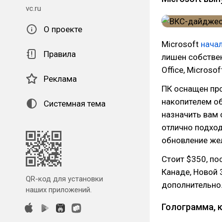
vc.ru
О проекте
Microsoft
нача
Правила
лишен собствен
Office, Microso
Реклама
ПК оснащен про
накопителем о
Системная тема
назначить вам 
отлично подход
обновление жел
Стоит $350, по
Канаде, Новой 
QR-код для установки
дополнительно
наших приложений.
Голограмма, 