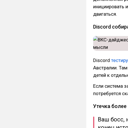
инициировать и
двигаться.
Discord собир
Discord
тестир
Австралии. Там
детей к отдель
Если система з
потребуется ск
Утечка более
Ваш босс,
конец ист