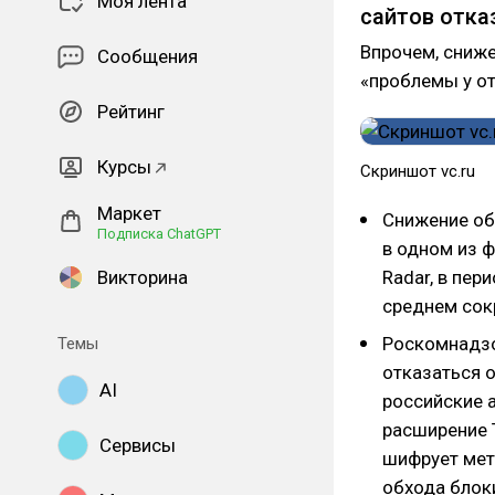
Моя лента
сайтов отка
Впрочем, сниже
Сообщения
«проблемы у о
Рейтинг
Курсы
Скриншот vc.ru
Маркет
Снижение об
Подписка ChatGPT
в одном из 
Викторина
Radar, в пер
среднем сокр
Роскомнадзо
Темы
отказаться 
AI
российские 
расширение T
Сервисы
шифрует мет
обхода блок