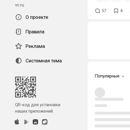
vc.ru
57
4
О проекте
Правила
Реклама
Системная тема
Популярные
QR-код для установки
наших приложений.