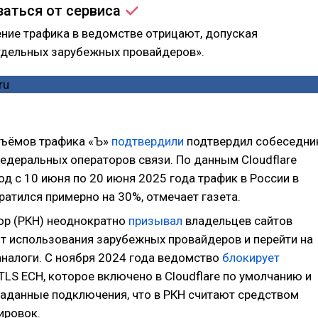
заться от
сервиса
ние трафика в ведомстве отрицают, допуская
тдельных зарубежных провайдеров».
ъёмов трафика «Ъ»
подтвердили
подтвердил собеседни
федеральных операторов связи. По данным Cloudflare
иод с 10 июня по 20 июня 2025 года трафик в России в
атился примерно на 30%, отмечает газета.
р (РКН) неоднократно
призывал
владельцев сайтов
от использования зарубежных провайдеров и перейти на
аналоги. С ноября 2024 года ведомство
блокирует
LS ECH, которое включено в Cloudflare по умолчанию и
аданные подключения, что в РКН считают средством
ировок.