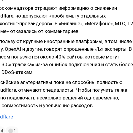
Роскомнадзоре отрицают информацию о снижении
dflare, но допускают «проблемы у отдельных
остинг-провайдеров». В «Билайне», «Мегафоне», МТС, Т
оме» отказались от комментариев.
используют крупные иностранные платформы, в том числе
ify, OpenAI и другие, говорят опрошенные «Ъ» эксперты. В
исом пользуются около 40% сайтов, которые могут
о 30% трафика» из-за ошибок подключения и стать более
 DDoS-атакам.
ссийские альтернативы пока не способны полностью
udflare, отмечают специалисты. Чтобы получить те же
жно подключать несколько решений одновременно,
х совместимость и увеличение расходов.
dflare
4
1