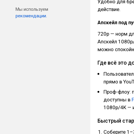
Удобно для бре
действие.
Мы используем
рекомендации.
Апскейл под пу
720p — норм дл
Апскейл 1080p/
можно спокойно
Где всё это д
Пользовател
прямо в YouT
Проф-флоу: п
доступны в
1080p/4K — и
Быстрый старт
Соберите 1–3