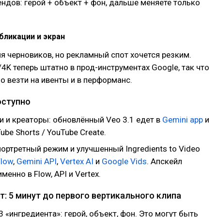
ндов: герой + объект + фон, дальше меняете только
бликации и экран
я черновиков, но рекламный спот хочется резким.
4K теперь штатно в прод-инструментах Google, так что
 везти на ивенты и в перформанс.
оступно
и и креаторы: обновлённый Veo 3.1 едет в
Gemini app
и
ube Shorts / YouTube Create.
ортретный режим и улучшенный Ingredients to Video
Flow
,
Gemini API
,
Vertex AI
и
Google Vids
. Апскейл
менно в Flow, API и Vertex.
: 5 минут до первого вертикального клипа
 «ингредиента»: герой, объект, фон. Это могут быть