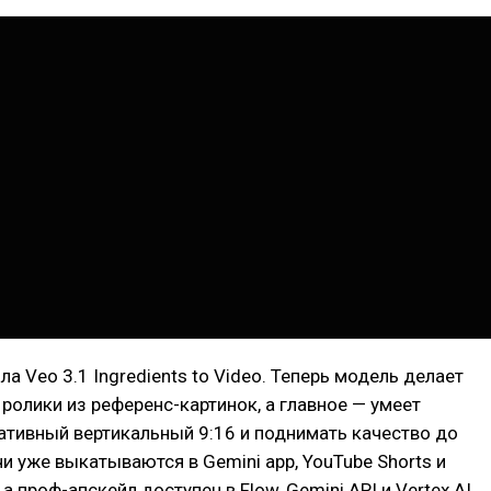
ла Veo 3.1 Ingredients to Video. Теперь модель делает
ролики из референс-картинок, а главное — умеет
ативный вертикальный 9:16 и поднимать качество до
чи уже выкатываются в Gemini app, YouTube Shorts и
 а проф-апскейл доступен в Flow, Gemini API и Vertex AI.