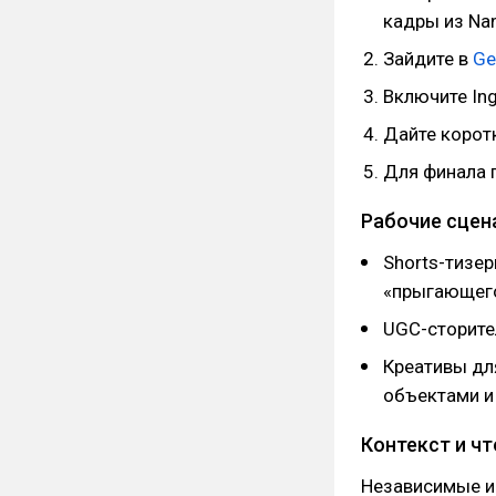
кадры из Na
Зайдите в
Ge
Включите Ing
Дайте коротк
Для финала г
Рабочие сцен
Shorts-тизер
«прыгающего»
UGC-сторител
Креативы дл
объектами и 
Контекст и ч
Независимые из