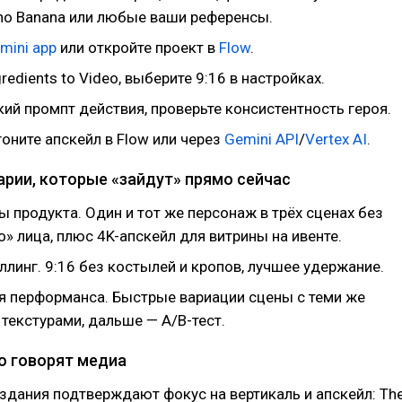
no Banana или любые ваши референсы.
mini app
или откройте проект в
Flow
.
redients to Video, выберите 9:16 в настройках.
ий промпт действия, проверьте консистентность героя.
оните апскейл в Flow или через
Gemini API
/
Vertex AI
.
арии, которые «зайдут» прямо сейчас
ы продукта. Один и тот же персонаж в трёх сценах без
 лица, плюс 4K-апскейл для витрины на ивенте.
линг. 9:16 без костылей и кропов, лучшее удержание.
я перформанса. Быстрые вариации сцены с теми же
текстурами, дальше — A/B-тест.
то говорят медиа
дания подтверждают фокус на вертикаль и апскейл: Th