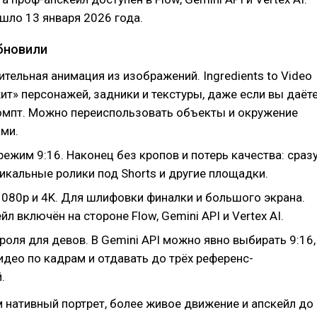
шло 13 января 2026 года.
бновили
тельная анимация из изображений. Ingredients to Video
т» персонажей, задники и текстуры, даже если вы даёт
омпт. Можно переиспользовать объекты и окружение
ми.
ежим 9:16. Наконец без кропов и потерь качества: сраз
икальные ролики под Shorts и другие площадки.
1080p и 4K. Для шлифовки финалки и большого экрана.
йл включён на стороне Flow, Gemini API и Vertex AI.
оля для девов. В Gemini API можно явно выбирать 9:16,
идео по кадрам и отдавать до трёх референс-
.
нативный портрет, более живое движение и апскейл до