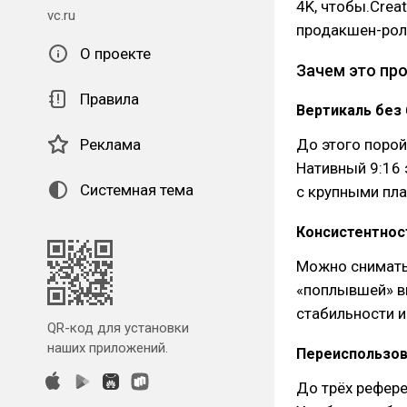
4K, чтобы.Crea
vc.ru
продакшен-роли
О проекте
Зачем это пр
Правила
Вертикаль без
Реклама
До этого порой
Нативный 9:16 
Системная тема
с крупными план
Консистентнос
Можно снимать 
«поплывшей» вн
стабильности и
QR-код для установки
наших приложений.
Переиспользов
До трёх рефере