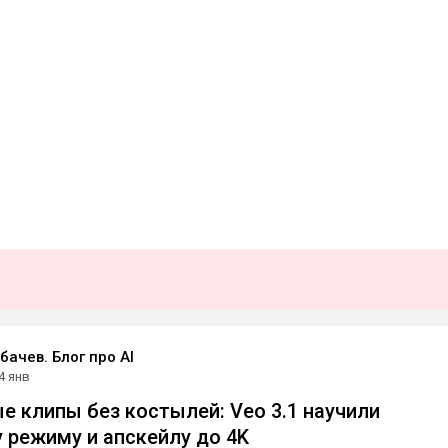
бачев. Блог про AI
4 янв
е клипы без костылей: Veo 3.1 научили
 режиму и апскейлу до 4K