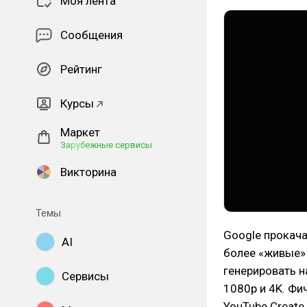
Моя лента
Сообщения
Рейтинг
Курсы
Маркет
Зарубежные сервисы
Викторина
Темы
Google прокача
AI
более «живые» 
генерировать н
Сервисы
1080p и 4K. Фи
YouTube Create,