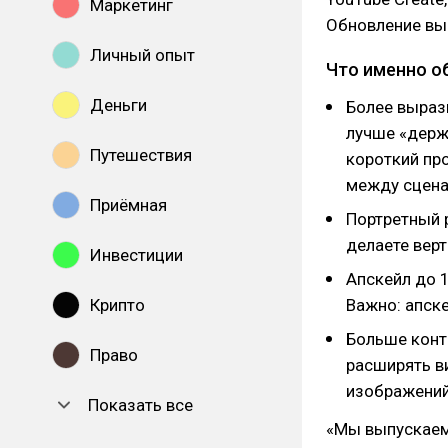
Маркетинг
Обновление вы
Личный опыт
Что именно о
Деньги
Более вырази
лучше «держи
Путешествия
короткий пр
между сцена
Приёмная
Портретный р
делаете верт
Инвестиции
Апскейл до 
Крипто
Важно: апске
Больше контр
Право
расширять в
изображений
Показать все
«Мы выпускаем 