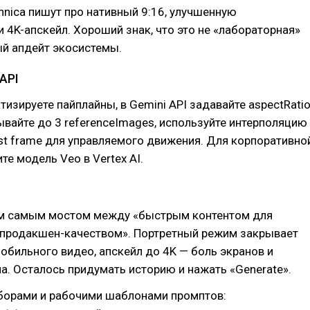
chnica пишут про нативный 9:16, улучшенную
и 4K-апскейл. Хороший знак, что это не «лабораторная»
ый апдейт экосистемы.
API
тизируете пайплайны, в Gemini API задавайте aspectRatio
дывайте до 3 referenceImages, используйте интерполяцию
last frame для управляемого движения. Для корпоративно
те модель Veo в Vertex AI.
тем самым мостом между «быстрым контентом для
 «продакшен-качеством». Портретный режим закрывает
обильного видео, апскейл до 4K — боль экранов и
. Осталось придумать историю и нажать «Generate».
зборами и рабочими шаблонами промптов: