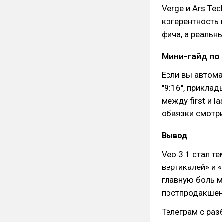
Verge и Ars Te
когерентность 
фича, а реальн
Мини-гайд по 
Если вы автома
"9:16", прикла
между first и 
обвязки смотри
Вывод
Veo 3.1 стал 
вертикалей» и
главную боль м
постпродакшена
Телеграм с ра