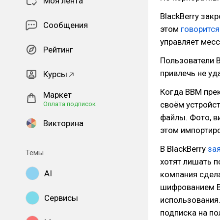
Моя лента
BlackBerry зак
Сообщения
этом
говорится
управляет месс
Рейтинг
Пользователи 
привлечь не уд
Курсы
Когда BBM прек
Маркет
своём устройст
Оплата подписок
файлы. Фото, 
Викторина
этом импортиро
В BlackBerry
за
Темы
хотят лишать 
AI
компания сдел
шифрованием B
Сервисы
использования.
подписка на по