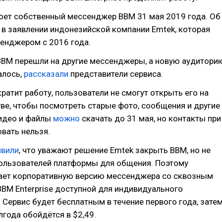
роет собственный мессенджер BBM 31 мая 2019 года. Об
в заявлении индонезийской компании Emtek, которая
енджером с 2016 года.
BBM перешли на другие мессенджеры, а новую аудитори
алось,
рассказали
представители сервиса.
ратит работу, пользователи не смогут открыть его на
ве, чтобы посмотреть старые фото, сообщения и другие
видео и файлы
можно
скачать до 31 мая, но контакты при
вать нельзя.
явили
, что уважают решение Emtek закрыть BBM, но не
пользователей платформы для общения. Поэтому
ает корпоративную версию мессенджера cо сквозным
BM Enterprise доступной для индивидуального
 Сервис будет бесплатным в течение первого года, зате
лгода обойдётся в $2,49.