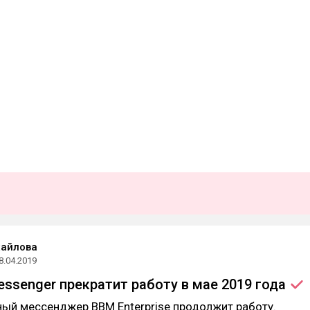
хайлова
8.04.2019
Messenger прекратит работу в мае 2019
года
ый мессенджер BBM Enterprise продолжит работу.