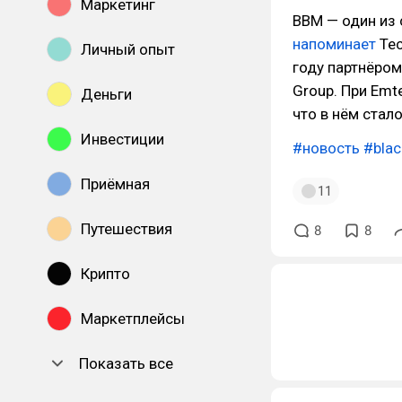
Маркетинг
BBM — один из
напоминает
Tec
Личный опыт
году партнёро
Group. При Emt
Деньги
что в нём стал
Инвестиции
#новость
#blac
Приёмная
11
Путешествия
8
8
Крипто
Маркетплейсы
Показать все