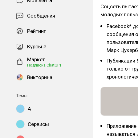
Моя лента
Соцсеть пытает
молодых польз
Сообщения
Facebook* до
Рейтинг
сообщения от
пользователь
Курсы
Марк Цукерб
Маркет
Публикации б
Подписка ChatGPT
только от гр
хронологиче
Викторина
Темы
AI
Сервисы
Приложение 
называться «