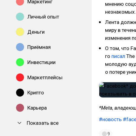
Маркетинг
мнению соцс
незнакомых 
Личный опыт
Лента должна
миру в течен
Деньги
изменения п
Приёмная
О том, что F
го
писал
The 
Инвестиции
молодую ауд
о потере уни
Маркетплейсы
Крипто
*Meta, владеющ
Карьера
#новость
#fac
Показать все
9