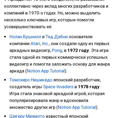
коллективно через вклад многих разработчиков и
компаний в 1970-х годах. Но, можно выделить
несколько ключевых игр, которые помогли
усовершенствовать её.
Нолан Бушнелл
и
Тед Дабни
основатели
компании
Atari
,
Inc.
, они создали одну из первых
аркадных видеоигр,
Pong
, в
1972 году
. Эта игра
стала одной из первых коммерчески успешных
видеоигр и помогла заложить основу для жанра
аркада (
Notion App Tutorial
).
Томохиро Нишикадо
японский разработчик,
создатель игры
Space Invaders
в
1978 году
.
Игра стала знаковой аркадной игрой, которая
популяризировала жанр и вдохновила
множество других игр (
Notion App Tutorial
).
Шигеру Миямото
известный японский