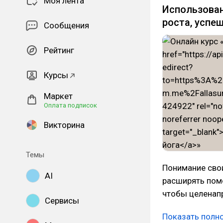
Моя лента
Использован
роста, успеш
Сообщения
Рейтинг
Курсы
Маркет
Оплата подписок
Викторина
Темы
Понимание свои
AI
расширять помо
чтобы целенапр
Сервисы
Показать полн