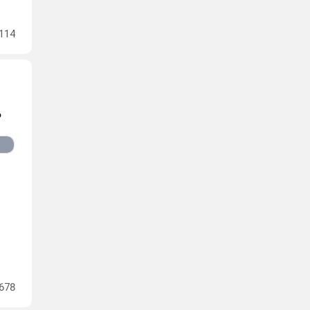
114
?
678