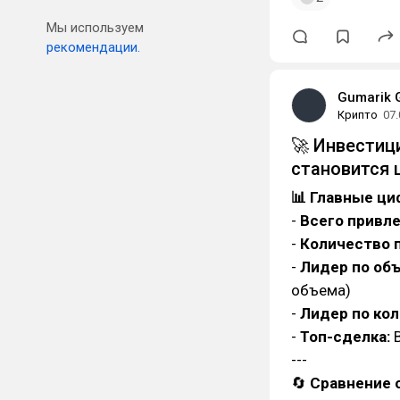
Мы используем
рекомендации.
Gumarik 
Крипто
07.
🚀 Инвестиц
становится 
📊 Главные ц
-
Всего привле
-
Количество 
-
Лидер по об
объема)
-
Лидер по ко
-
Топ-сделка:
B
---
🔄
Сравнение 