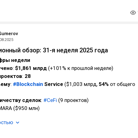
Gumerov
08.2025
ионный обзор: 31-я неделя 2025 года
ифры недели
ечено
:
$1,861 млрд
(+101% к прошлой неделе)
проектов
:
28
ъему
:
#Blockchain
Service
($1,003 млрд,
54%
от общего
личеству сделок
:
#CeFi
(9 проектов)
ARA ($950 млн)
остью