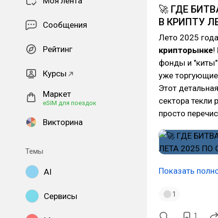
Моя лента
🚀 ГДЕ БИТ
В КРИПТУ ЛЕ
Сообщения
Лето 2025 год
Рейтинг
крипторынке
!
фонды и "киты
Курсы
уже торгующиес
Этот детальная
Маркет
сектора текли 
eSIM для поездок
просто перечи
Викторина
Темы
Показать полн
AI
1
Сервисы
1