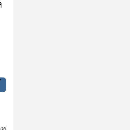
Й
259