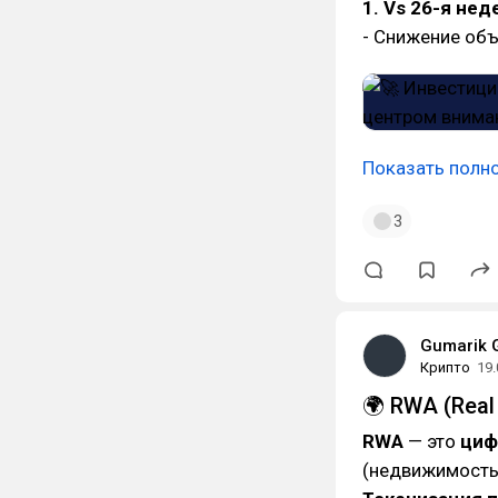
1. Vs 26-я нед
- Снижение об
Показать полн
3
Gumarik 
Крипто
19.
🌍 RWA (Real
RWA
— это
циф
(недвижимость,