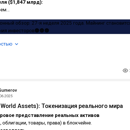
еля ($1,847 млрд):
ъем…
остью
Gumerov
06.2025
 World Assets): Токенизация реального мира
ровое представление реальных активов
 облигации, товары, права) в блокчейне.