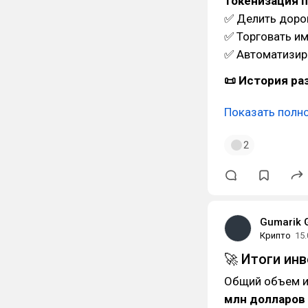
Токенизация п
✅ Делить дорог
✅ Торговать им
✅ Автоматизир
📜 История ра
Показать полн
2
Gumarik 
Крипто
15.
🚀 Итоги ин
Общий объем и
млн долларов