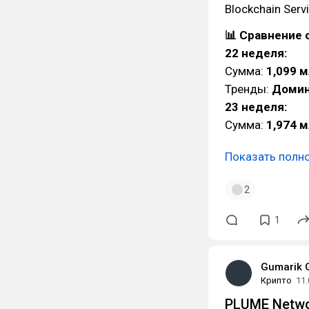
Blockchain Ser
📊 Сравнение
22 неделя:
Сумма:
1,099 
Тренды:
Домин
23 неделя:
Сумма:
1,974 
Показать полн
2
1
Gumarik 
Крипто
11.
PLUME Netwo