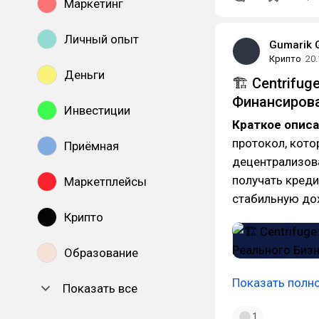
Маркетинг
Личный опыт
Gumarik 
Крипто
20.
Деньги
🏗 Centrifu
Финансирова
Инвестиции
Краткое опис
протокол, кото
Приёмная
децентрализов
получать креди
Маркетплейсы
стабильную до
Крипто
Образование
Показать полн
Показать все
1