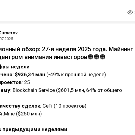
Gumerov
07.2025
ионный обзор: 27-я неделя 2025 года. Майнинг
центром внимания инвесторов🟠🟠🟠
ифры недели
чено: $936,34 млн
(-49% к прошлой неделе)
проектов
: 25
ъему
: Blockchain Service ($601,5 млн, 64% от общего
личеству сделок
: CeFi (10 проектов)
itMine ($250 млн)
с предыдущими неделями