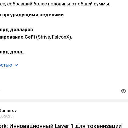
vice, собравший более половины от общей суммы.
 с предыдущими неделями
млрд долларов
ирование CeFi
(Strive, FalconX).
млрд долл…
остью
Gumerov
06.2025
rk: Инновационный Layer 1 для токенизации