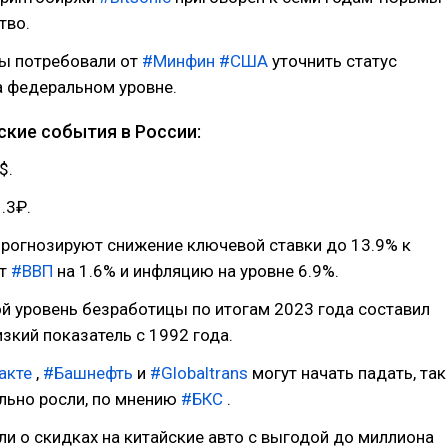
тво.
цы потребовали от
#Минфин
#США
уточнить статус
а федеральном уровне.
ские события в России:
$.
1.3₽.
прогнозируют снижение ключевой ставки до 13.9% к
ст
#ВВП
на 1.6% и инфляцию на уровне 6.9%.
й уровень безработицы по итогам 2023 года составил
изкий показатель с 1992 года.
акте
,
#Башнефть
и
#Globaltrans
могут начать падать, так
ильно росли, по мнению
#БКС
.
и о скидках на китайские авто с выгодой до миллиона