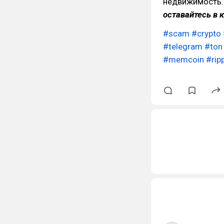
недвижимость.
оставайтесь в 
#scam
#crypto
#telegram
#ton
#memcoin
#rip