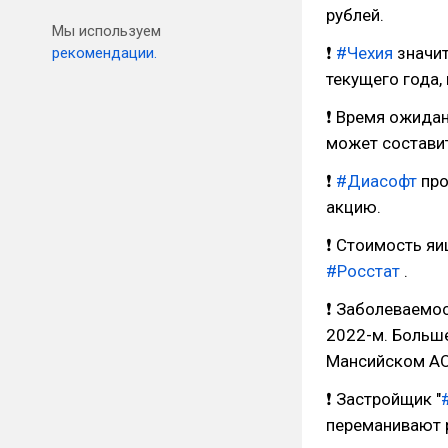
рублей.
Мы используем
❗
#Чехия
значит
рекомендации.
текущего года,
❗ Время ожидан
может составит
❗
#Диасофт
про
акцию.
❗ Стоимость яи
#Росстат
.
❗ Заболеваемос
2022-м. Больше
Мансийском АО
❗ Застройщик "
переманивают р