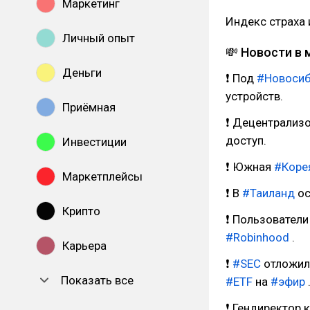
Маркетинг
Индекс страха 
Личный опыт
💸 Новости в 
Деньги
❗ Под
#Новосиб
устройств.
Приёмная
❗ Децентрализ
доступ.
Инвестиции
❗ Южная
#Коре
Маркетплейсы
❗ В
#Таиланд
ос
Крипто
❗ Пользовател
#Robinhood
.
Карьера
❗
#SEC
отложил
Показать все
#ETF
на
#эфир
❗ Гендиректор