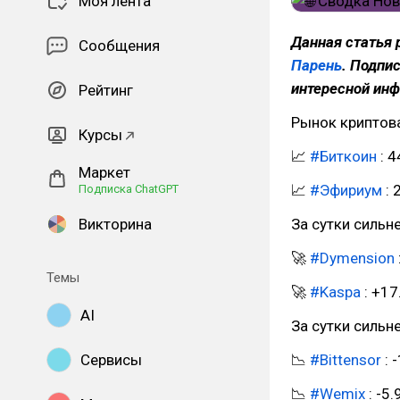
Моя лента
Данная статья 
Сообщения
Парень
. Подпи
интересной ин
Рейтинг
Рынок криптова
Курсы
📈
#Биткоин
: 4
Маркет
📈
#Эфириум
: 
Подписка ChatGPT
Викторина
За сутки сильн
🚀
#Dymension
Темы
🚀
#Kaspa
: +17
AI
За сутки сильн
Сервисы
📉
#Bittensor
: 
📉
#Wemix
: -5.