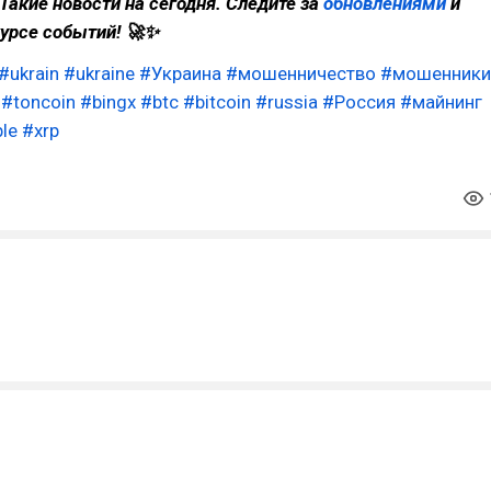
Такие новости на сегодня. Следите за
обновлениями
и
курсе событий! 🚀✨
#ukrain
#ukraine
#Украина
#мошенничество
#мошенники
#toncoin
#bingx
#btc
#bitcoin
#russia
#Россия
#майнинг
ple
#xrp