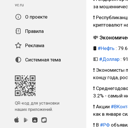
vc.ru
за мошенничес
О проекте
❗ Республикан
криптовалют н
Правила
💸 Экономиче
Реклама
🛢
#Нефть
: 79.6
💵
#Доллар
: 9
Системная тема
❗ Экономисты 
концу года, ро
❗ Среднегодово
3.2% - самый н
QR-код для установки
❗ Акции
#ВКонт
наших приложений.
как в январе с
❗ В
#РФ
объявил