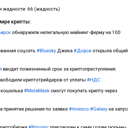
и жадности: 66 (жадность)
мире крипты:
ирск
обнаружили нелегальную майнинг-ферму на 100
ованная соцсеть
#Bluesky
Джека
#Дорси
открыла общий
я
вводит пожизненный срок за криптопреступления.
вободили криптотрейдеров от уплаты
#НДС
.
и кошелька
#MetaMask
смогут покупать крипту через
а принятие решения по заявке
#Invesco
#Galaxy
на запус
.
 криптобиржи
#Bitsonic
приговорен к семи годам тюрьмы