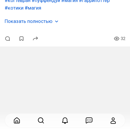
#когтевран
#пуффендуй
#магия
#гаррипоттер
#котики
#магия
Показать полностью
32