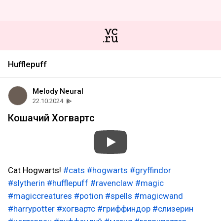
Hufflepuff
Melody Neural
22.10.2024
Кошачий Хогвартс
Cat Hogwarts!
#cats
#hogwarts
#gryffindor
#slytherin
#hufflepuff
#ravenclaw
#magic
#magiccreatures
#potion
#spells
#magicwand
#harrypotter
#хогвартс
#гриффиндор
#слизерин